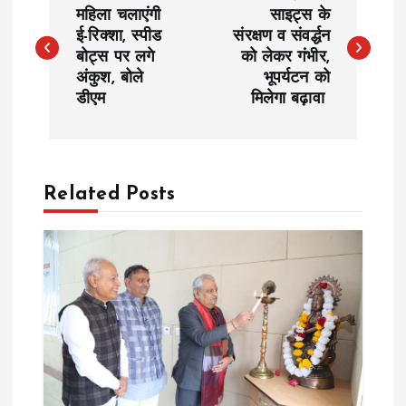
o
महिला चलाएंगी
साइट्स के
ई-रिक्शा, स्पीड
संरक्षण व संवर्द्धन
बोट्स पर लगे
को लेकर गंभीर,
s
अंकुश, बोले
भूपर्यटन को
डीएम
मिलेगा बढ़ावा
t
n
a
Related Posts
v
i
g
a