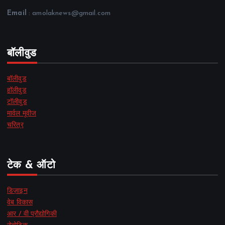
Email
: amolaknews@gmail.com
बॉलीवुड
बॉलीवुड
हॉलीवुड
टॉलीवुड
मार्वल मूवीज
चरित्र
टेक & ऑटो
डिज़ाइन
वेब विकास
आर / वी प्रौद्योगिकी