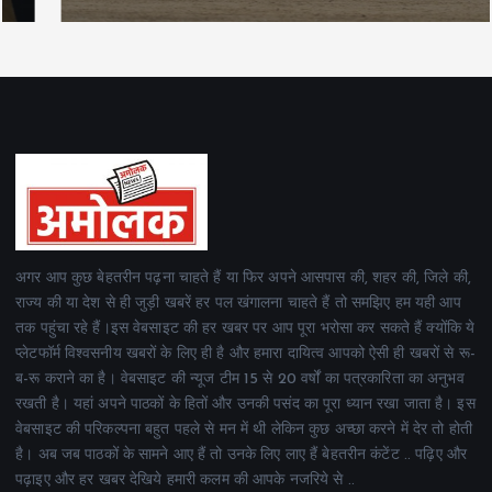
अगर आप कुछ बेहतरीन पढ़ना चाहते हैं या फिर अपने आसपास की, शहर की, जिले की,
राज्य की या देश से ही जुड़ी खबरें हर पल खंगालना चाहते हैं तो समझिए हम यही आप
तक पहुंचा रहे हैं।इस वेबसाइट की हर खबर पर आप पूरा भरोसा कर सकते हैं क्योंकि ये
प्लेटफॉर्म विश्वसनीय खबरों के लिए ही है और हमारा दायित्व आपको ऐसी ही खबरों से रू-
ब-रू कराने का है। वेबसाइट की न्यूज टीम 15 से 20 वर्षों का पत्रकारिता का अनुभव
रखती है। यहां अपने पाठकों के हितों और उनकी पसंद का पूरा ध्यान रखा जाता है। इस
वेबसाइट की परिकल्पना बहुत पहले से मन में थी लेकिन कुछ अच्छा करने में देर तो होती
है। अब जब पाठकों के सामने आए हैं तो उनके लिए लाए हैं बेहतरीन कंटेंट .. पढ़िए और
पढ़ाइए और हर खबर देखिये हमारी कलम की आपके नजरिये से ..