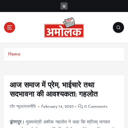
S
k
i
p
t
o
c
Amolak News
o
Home
n
t
e
n
t
आज समाज में प्रेम, भाईचारे तथा
सदभावना की आवश्यकता: गहलोत
टॉप न्यूज/राजनीति
February 14, 2023
0 Comments
डूंगरपुर।
मुख्यमंत्री अशोक गहलोत ने कहा कि श्रीमद् भागवत