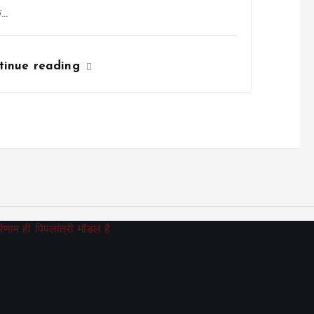
े…
tinue reading