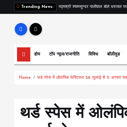
S
पद्मश्री श्यामसुन्दर पालीवाल बोले धरातल पर
Trending News:
k
i
p
t
o
c
होम
टॉप न्यूज/राजनीति
विविध
बॉलीवुड
o
n
t
Home
थर्ड स्पेस में ओलंपिक फेस्टिवल 26 जुलाई से 11 अगस्त त
e
n
t
थर्ड स्पेस में ओलं