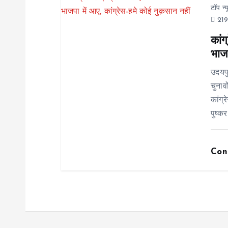
o
टॉप न्
219
n
कांग
भाजप
उदयप
चुनाव
कांग्
पुष्कर
Con