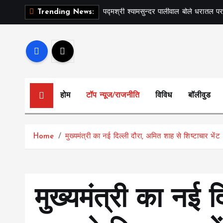
S
पद्मश्री श्यामसुन्दर पालीवाल बोले धरातल पर
Trending News:
k
i
p
t
o
c
होम
टॉप न्यूज/राजनीति
विविध
बॉलीवुड
o
n
t
Home
मुख्यमंत्री का नई दिल्ली दौरा, अमित शाह से शिष्टाचार भेंट
e
n
t
मुख्यमंत्री का नई द