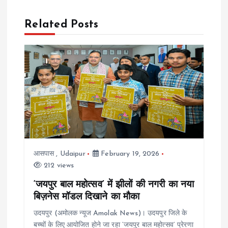
a
Related Posts
v
i
g
a
t
आसपास
,
Udaipur
February 19, 2026
i
212 views
‘जयपुर बाल महोत्सव’ में झीलों की नगरी का नया
o
बिज़नेस मॉडल दिखाने का मौका
n
उदयपुर (अमोलक न्यूज Amolak News)। उदयपुर जिले के
बच्चों के लिए आयोजित होने जा रहा ‘जयपुर बाल महोत्सव’ प्रेरणा