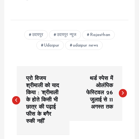
उदयपुर
उदयपुर न्यूज
Rajasthan
Udaipur
udaipur news
P
प्रो विजय
थर्ड स्पेस में
o
श्रीमाली को याद
ओलंपिक
किया : ‘श्रीमाली
फेस्टिवल 26
के होते किसी भी
जुलाई से 11
s
छात्र की पढ़ाई
अगस्त तक
फीस के बगैर
t
रुकी नहीं’
n