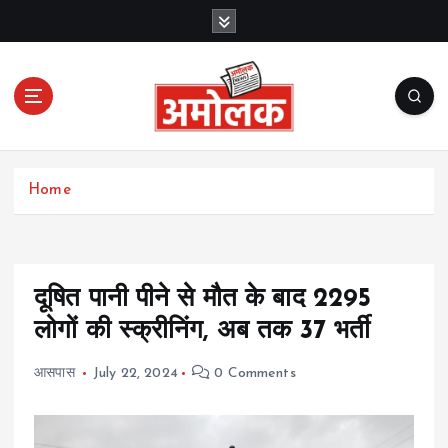
S
k
i
p
t
o
c
Amolak News
o
Home
n
t
e
n
t
दूषित पानी पीने से मौत के बाद 2295
लोगों की स्क्रीनिंग, अब तक 37 भर्ती
आसपास
July 22, 2024
0 Comments