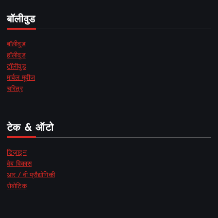
बॉलीवुड
बॉलीवुड
हॉलीवुड
टॉलीवुड
मार्वल मूवीज
चरित्र
टेक & ऑटो
डिज़ाइन
वेब विकास
आर / वी प्रौद्योगिकी
रोबोटिक