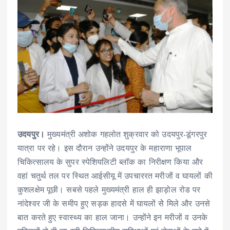
उदयपुर।
मुख्यमंत्री अशोक गहलोत शुक्रवार को उदयपुर-डूंगरपुर
यात्रा पर रहे। इस दौरान उन्होंने उदयपुर के महाराणा भूपाल
चिकित्सालय के सुपर स्पेशियलिटी ब्लॉक का निरीक्षण किया और
वहां चतुर्थ तल पर स्थित आईसीयू में उपचाररत मरीजों व घायलों की
कुशलक्षेम पूछी। सबसे पहले मुख्यमंत्री हाल ही झाड़ोल रोड पर
नांदेश्वर जी के समीप हुए सड़क हादसे में घायलों सेे मिले और उनसे
बात करते हुए स्वास्थ्य का हाल जाना। उन्होंने इन मरीजों व उनके