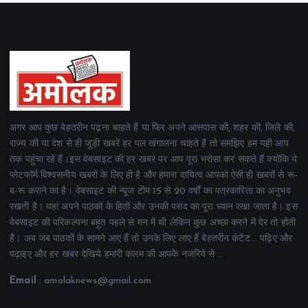
अगर आप कुछ बेहतरीन पढ़ना चाहते हैं या फिर अपने आसपास की, शहर की, जिले की,
राज्य की या देश से ही जुड़ी खबरें हर पल खंगालना चाहते हैं तो समझिए हम यही आप
तक पहुंचा रहे हैं।इस वेबसाइट की हर खबर पर आप पूरा भरोसा कर सकते हैं क्योंकि ये
प्लेटफॉर्म विश्वसनीय खबरों के लिए ही है और हमारा दायित्व आपको ऐसी ही खबरों से रू-
ब-रू कराने का है। वेबसाइट की न्यूज टीम 15 से 20 वर्षों का पत्रकारिता का अनुभव
रखती है। यहां अपने पाठकों के हितों और उनकी पसंद का पूरा ध्यान रखा जाता है। इस
वेबसाइट की परिकल्पना बहुत पहले से मन में थी लेकिन कुछ अच्छा करने में देर तो होती
है। अब जब पाठकों के सामने आए हैं तो उनके लिए लाए हैं बेहतरीन कंटेंट .. पढ़िए और
पढ़ाइए और हर खबर देखिये हमारी कलम की आपके नजरिये से ..
Email
: amolaknews@gmail.com