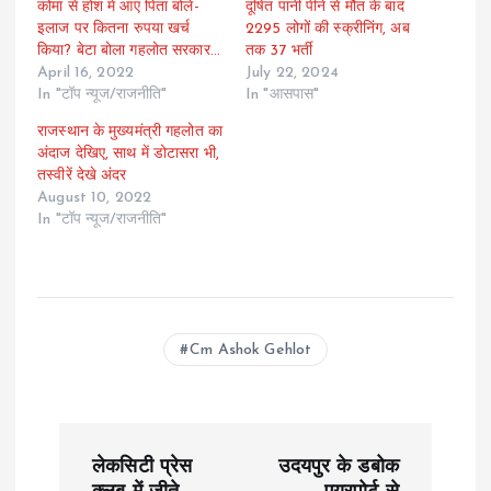
कोमा से होश में आए पिता बोले-
दूषित पानी पीने से मौत के बाद
इलाज पर कितना रुपया खर्च
2295 लोगों की स्क्रीनिंग, अब
किया? बेटा बोला गहलोत सरकार…
तक 37 भर्ती
April 16, 2022
July 22, 2024
In "टॉप न्यूज/राजनीति"
In "आसपास"
राजस्थान के मुख्यमंत्री गहलोत का
अंदाज दे​खिए, साथ में डोटासरा भी,
तस्वीरें देखे अंदर
August 10, 2022
In "टॉप न्यूज/राजनीति"
Cm Ashok Gehlot
P
लेकसिटी प्रेस
उदयपुर के डबोक