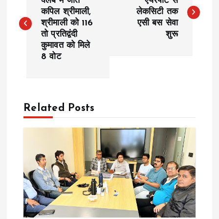
o
क्लब में जीते
एयरपोर्ट से
कपिल श्रीमाली,
लेकसिटी तक
श्रीमाली को 116
एसी बस सेवा
s
तो प्रतिद्वंदी
शुरू
कुमावत को मिले
t
8 वोट
n
a
Related Posts
v
i
g
a