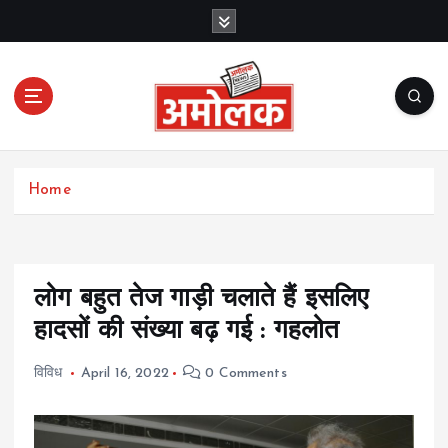
S
k
i
p
t
o
c
Amolak News
o
Home
n
t
e
n
t
लोग बहुत तेज गाड़ी चलाते हैं इसलिए
हादसों की संख्या बढ़ गई : गहलोत
विविध
April 16, 2022
0 Comments