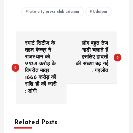
lake city press club udaipur
Udaipur
P
स्मार्ट सिटीज के
लोग बहुत तेज
o
तहत केन्द्र ने
गाड़ी चलाते हैं
राजस्थान को
इसलिए हादसों
9538 करोड़ के
की संख्या बढ़ गई
s
विपरीत मात्र
: गहलोत
1666 करोड़ की
t
राशि ही की जारी
: डांगी
n
a
Related Posts
v