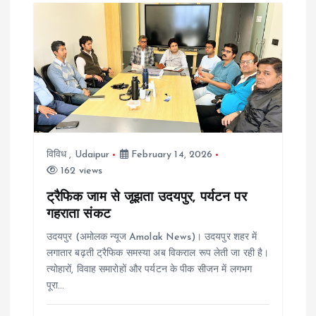
i
g
a
t
i
विविध
,
Udaipur
February 14, 2026
162 views
o
ट्रैफिक जाम से जूझता उदयपुर, पर्यटन पर
गहराता संकट
n
उदयपुर (अमोलक न्यूज Amolak News)। उदयपुर शहर में
लगातार बढ़ती ट्रैफिक समस्या अब विकराल रूप लेती जा रही है।
त्योहारों, विवाह समारोहों और पर्यटन के पीक सीजन में लगभग
पूरा…