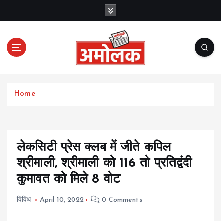
S
k
i
p
t
o
c
Amolak News
o
Home
n
t
e
n
t
लेकसिटी प्रेस क्लब में जीते कपिल
श्रीमाली, श्रीमाली को 116 तो प्रतिद्वंदी
कुमावत को मिले 8 वोट
विविध
April 10, 2022
0 Comments