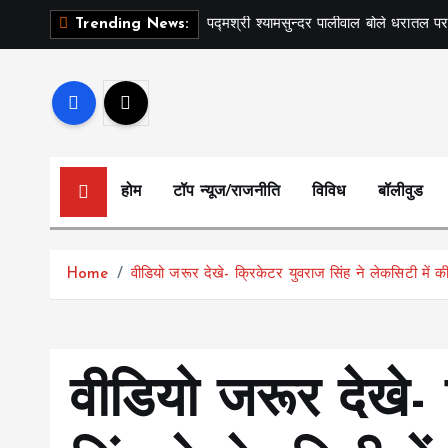
S
पद्मश्री श्यामसुन्दर पालीवाल बोले धरातल पर
Trending News:
k
i
p
t
o
c
होम
टॉप न्यूज/राजनीति
विविध
बॉलीवुड
o
n
t
Home
वीडियो जरूर देखे- क्रिकेटर युवराज सिंह ने लेकसिटी में की 
e
n
t
वीडियो जरूर देखे-