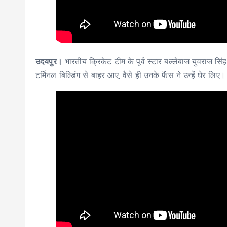
उदयपुर।
भारतीय क्रिकेट टीम के पूर्व स्टार बल्लेबाज युवराज सिं
टर्मिनल ब‍िल्‍ड‍िंग से बाहर आए, वैसे ही उनके फैंस ने उन्‍हें घेर ल‍िए।