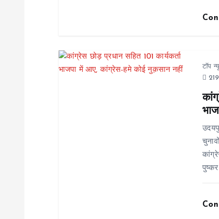
a
Con
t
i
टॉप न्
219
o
कांग
भाजप
n
उदयप
चुनाव
कांग्
पुष्कर
Con