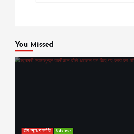
You Missed
टॉप न्यूज/राजनीति
Udaipur