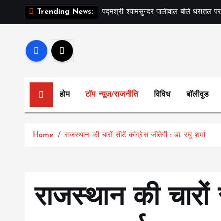
S
पद्मश्री श्यामसुन्दर पालीवाल बोले धरातल पर
Trending News:
k
i
p
t
o
c
होम
टॉप न्यूज/राजनीति
विविध
बॉलीवुड
o
n
t
Home
राजस्थान की चारों सीटें कांग्रेस जीतेगी : डा. रघु शर्मा
e
n
t
राजस्थान की चारों स