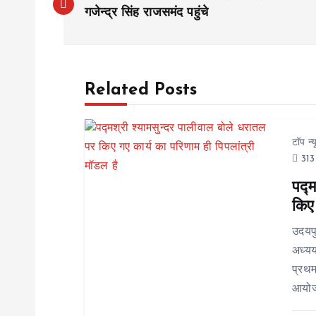
o
गजेन्द्र सिंह राजसमंद पहुंचे
s
Related Posts
t
n
टॉप न्
313
a
पद्म
किए 
v
उदयप
i
अध्यय
प्रथम
g
आयोजन