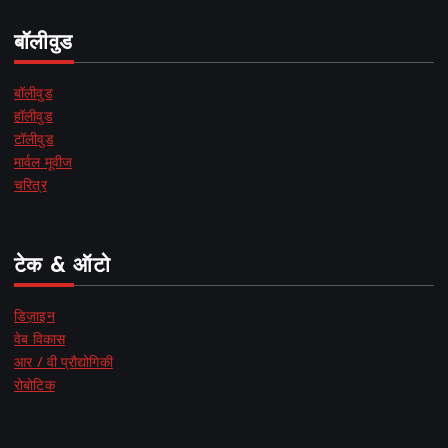
बॉलीवुड
बॉलीवुड
हॉलीवुड
टॉलीवुड
मार्वल मूवीज
चरित्र
टेक & ऑटो
डिज़ाइन
वेब विकास
आर / वी प्रौद्योगिकी
रोबोटिक