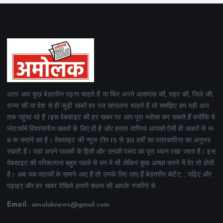
अगर आप कुछ बेहतरीन पढ़ना चाहते हैं या फिर अपने आसपास की, शहर की, जिले की,
राज्य की या देश से ही जुड़ी खबरें हर पल खंगालना चाहते हैं तो समझिए हम यही आप
तक पहुंचा रहे हैं।इस वेबसाइट की हर खबर पर आप पूरा भरोसा कर सकते हैं क्योंकि ये
प्लेटफॉर्म विश्वसनीय खबरों के लिए ही है और हमारा दायित्व आपको ऐसी ही खबरों से रू-
ब-रू कराने का है। वेबसाइट की न्यूज टीम 15 से 20 वर्षों का पत्रकारिता का अनुभव
रखती है। यहां अपने पाठकों के हितों और उनकी पसंद का पूरा ध्यान रखा जाता है। इस
वेबसाइट की परिकल्पना बहुत पहले से मन में थी लेकिन कुछ अच्छा करने में देर तो होती
है। अब जब पाठकों के सामने आए हैं तो उनके लिए लाए हैं बेहतरीन कंटेंट .. पढ़िए और
पढ़ाइए और हर खबर देखिये हमारी कलम की आपके नजरिये से ..
Email
: amolaknews@gmail.com