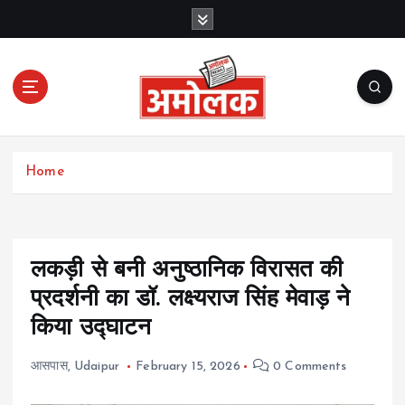
S
k
i
p
t
o
c
Amolak News
o
Home
n
t
e
n
t
लकड़ी से बनी अनुष्ठानिक विरासत की
प्रदर्शनी का डॉ. लक्ष्यराज सिंह मेवाड़ ने
किया उद्घाटन
आसपास
,
Udaipur
February 15, 2026
0 Comments