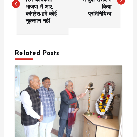
101 कार्यकर्ता
में युवा संसद में
भाजपा में आए,
किया
s
कांग्रेस-हमे कोई
प्रतिनिधित्व
नुक़सान नहीं
t
n
a
Related Posts
v
i
g
a
t