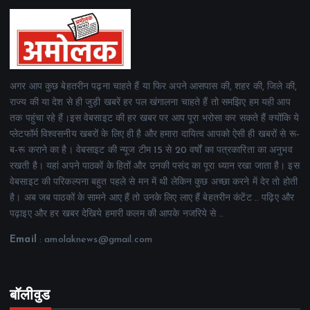
अगर आप कुछ बेहतरीन पढ़ना चाहते हैं या फिर अपने आसपास की, शहर की, जिले की,
राज्य की या देश से ही जुड़ी खबरें हर पल खंगालना चाहते हैं तो समझिए हम यही आप
तक पहुंचा रहे हैं।इस वेबसाइट की हर खबर पर आप पूरा भरोसा कर सकते हैं क्योंकि ये
प्लेटफॉर्म विश्वसनीय खबरों के लिए ही है और हमारा दायित्व आपको ऐसी ही खबरों से रू-
ब-रू कराने का है। वेबसाइट की न्यूज टीम 15 से 20 वर्षों का पत्रकारिता का अनुभव
रखती है। यहां अपने पाठकों के हितों और उनकी पसंद का पूरा ध्यान रखा जाता है। इस
वेबसाइट की परिकल्पना बहुत पहले से मन में थी लेकिन कुछ अच्छा करने में देर तो होती
है। अब जब पाठकों के सामने आए हैं तो उनके लिए लाए हैं बेहतरीन कंटेंट .. पढ़िए और
पढ़ाइए और हर खबर देखिये हमारी कलम की आपके नजरिये से ..
Email
: amolaknews@gmail.com
बॉलीवुड