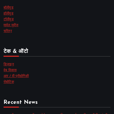
बॉलीवुड
हॉलीवुड
टॉलीवुड
मार्वल मूवीज
चरित्र
टेक & ऑटो
डिज़ाइन
वेब विकास
आर / वी प्रौद्योगिकी
रोबोटिक
Recent News