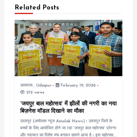
a
Related Posts
v
i
g
a
t
आसपास
,
Udaipur
February 19, 2026
212 views
i
‘जयपुर बाल महोत्सव’ में झीलों की नगरी का नया
बिज़नेस मॉडल दिखाने का मौका
o
उदयपुर (अमोलक न्यूज Amolak News)। उदयपुर जिले के
n
बच्चों के लिए आयोजित होने जा रहा ‘जयपुर बाल महोत्सव’ प्रेरणा
और नवाचार का विशेष मंच बनकर सामने आया है। इस महोत्सव…