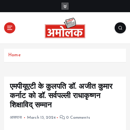
S
k
i
p
t
o
c
Amolak News
o
Home
n
t
e
n
t
एमपीयूएटी के कुलपति डॉ. अजीत कुमार
कर्नाट को डॉ. सर्वपल्ली राधाकृष्णन
शिक्षाविद् सम्मान
आसपास
March 13, 2024
0 Comments