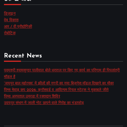
डिज़ाइन
वेब विकास
आर / वी प्रौद्योगिकी
रोबोटिक
Recent News
पद्मश्री श्यामसुन्दर पालीवाल बोले धरातल पर किए गए कार्य का परिणाम ही पिपलांत्री
मॉडल है
‘जयपुर बाल महोत्सव’ में झीलों की नगरी का नया बिज़नेस मॉडल दिखाने का मौका
पिम्स मेवाड़ कप 2026: क्रॉसवर्ड व आदित्यम रियल स्टेट्स ने मुकाबले जीते
पिम्स अस्पताल उमरडा में रक्तदान शिविर
उदयपुर संभाग में जाली नोट छापने वाले गिरोह का भंडाफोड़