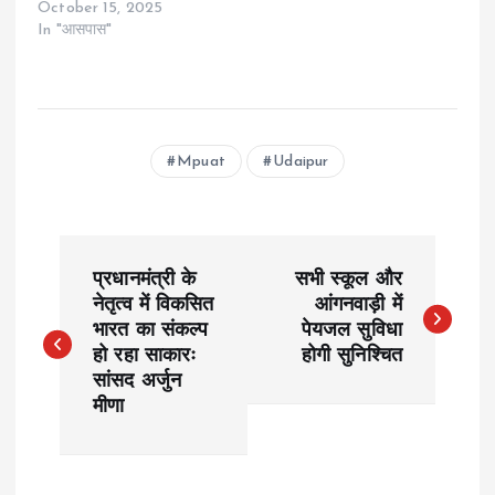
October 15, 2025
In "आसपास"
Mpuat
Udaipur
P
प्रधानमंत्री के
सभी स्कूल और
o
नेतृत्व में विकसित
आंगनवाड़ी में
भारत का संकल्प
पेयजल सुविधा
हो रहा साकारः
होगी सुनिश्चित
s
सांसद अर्जुन
मीणा
t
n