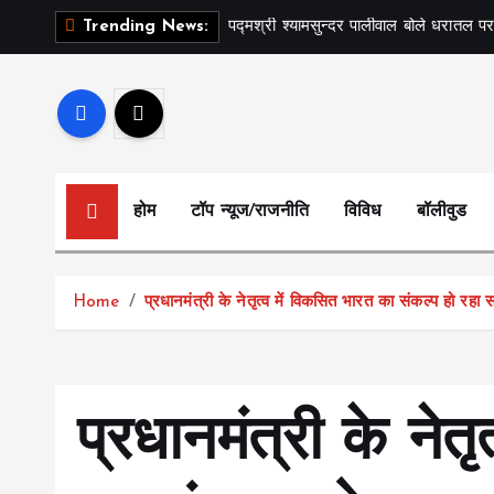
S
पद्मश्री श्यामसुन्दर पालीवाल बोले धरातल पर
Trending News:
k
i
p
t
o
c
होम
टॉप न्यूज/राजनीति
विविध
बॉलीवुड
o
n
t
Home
प्रधानमंत्री के नेतृत्व में विकसित भारत का संकल्प हो रहा 
e
n
t
प्रधानमंत्री के नेत