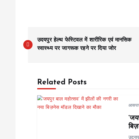
P
उदयपुर हेल्थ फेस्टिवल में शारीरिक एवं मानसिक
o
स्वास्थ्य पर जागरूक रहने पर दिया जोर
s
Related Posts
t
n
आसपा
‘जयप
a
बिज़
उदयप