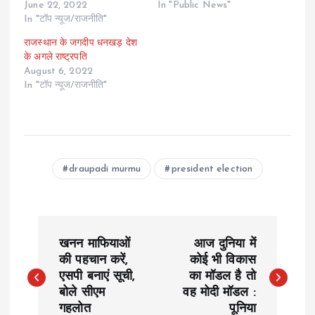
June 22, 2022
In "Public News"
In "टॉप न्यूज/राजनीति"
राजस्थान के जगदीप धनखड़ देश
के अगले राष्ट्रपति
August 6, 2022
In "टॉप न्यूज/राजनीति"
draupadi murmu
president election
P
खनन माफियाओं
आज दुनिया में
o
की पहचान करें,
कोई भी विकास
एसपी बनाएं सूची,
का मॉडल है तो
बोले सीएम
वह मोदी मॉडल :
s
गहलोत
पूनिया