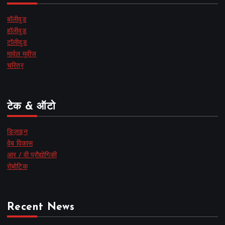
बॉलीवुड
हॉलीवुड
टॉलीवुड
मार्वल मूवीज
चरित्र
टेक & ऑटो
डिज़ाइन
वेब विकास
आर / वी प्रौद्योगिकी
रोबोटिक
Recent News