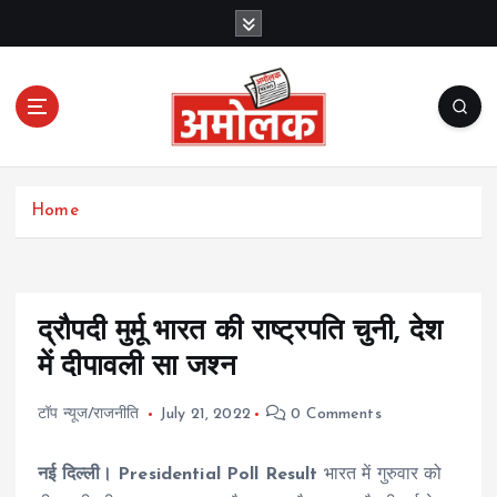
S
k
i
p
t
o
c
Amolak News
o
Home
n
t
e
n
t
द्रौपदी मुर्मू भारत की राष्ट्रपति चुनी, देश
में दीपावली सा जश्न
टॉप न्यूज/राजनीति
July 21, 2022
0 Comments
नई दिल्ली। Presidential Poll Result
भारत में गुरुवार को