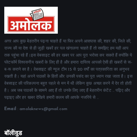
अगर आप कुछ बेहतरीन पढ़ना चाहते हैं या फिर अपने आसपास की, शहर की, जिले की,
राज्य की या देश से ही जुड़ी खबरें हर पल खंगालना चाहते हैं तो समझिए हम यही आप
तक पहुंचा रहे हैं।इस वेबसाइट की हर खबर पर आप पूरा भरोसा कर सकते हैं क्योंकि ये
प्लेटफॉर्म विश्वसनीय खबरों के लिए ही है और हमारा दायित्व आपको ऐसी ही खबरों से रू-
ब-रू कराने का है। वेबसाइट की न्यूज टीम 15 से 20 वर्षों का पत्रकारिता का अनुभव
रखती है। यहां अपने पाठकों के हितों और उनकी पसंद का पूरा ध्यान रखा जाता है। इस
वेबसाइट की परिकल्पना बहुत पहले से मन में थी लेकिन कुछ अच्छा करने में देर तो होती
है। अब जब पाठकों के सामने आए हैं तो उनके लिए लाए हैं बेहतरीन कंटेंट .. पढ़िए और
पढ़ाइए और हर खबर देखिये हमारी कलम की आपके नजरिये से ..
Email
: amolaknews@gmail.com
बॉलीवुड