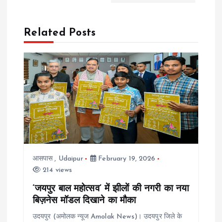
n
a
Related Posts
v
i
g
a
t
आसपास
,
Udaipur
February 19, 2026
i
214 views
‘जयपुर बाल महोत्सव’ में झीलों की नगरी का नया
o
बिज़नेस मॉडल दिखाने का मौका
n
उदयपुर (अमोलक न्यूज Amolak News)। उदयपुर जिले के