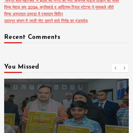
‘जयपुर बाल महोत्सव’ में झीलों की नगरी का नया बिज़नेस मॉडल दिखाने का मौका
पिम्स मेवाड़ कप 2026: क्रॉसवर्ड व आदित्यम रियल स्टेट्स ने मुकाबले जीते
पिम्स अस्पताल उमरडा में रक्तदान शिविर
उदयपुर संभाग में जाली नोट छापने वाले गिरोह का भंडाफोड़
Recent Comments
You Missed