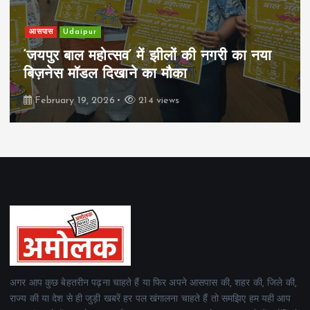
खेल
Udaipur
पिम्स मेवाड़ कप 2026: क्रॉसवर्ड व आदित्यम
रियल स्टेट्स ने मुकाबले जीते
February 19, 2026
164 views
अगर आप कुछ बेहतरीन पढ़ना चाहते हैं या फिर अपने आसपास की, शहर की, जिले की,
राज्य की या देश से ही जुड़ी खबरें हर पल खंगालना चाहते हैं तो समझिए हम यही आप