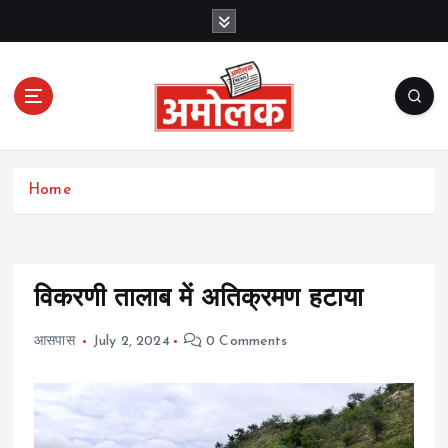
S
k
i
p
t
o
c
Amolak News
o
Home
n
t
e
n
t
विकरणी तालाब में अतिक्रमण हटाया
आसपास
July 2, 2024
0 Comments