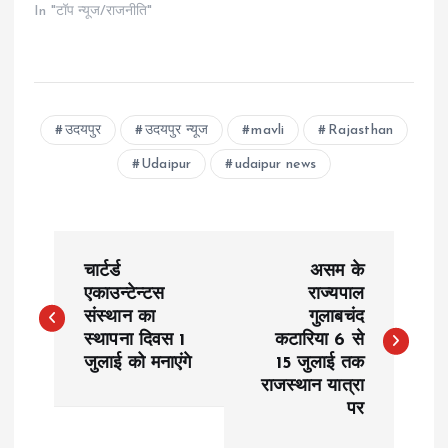
In "टॉप न्यूज/राजनीति"
उदयपुर
उदयपुर न्यूज
mavli
Rajasthan
Udaipur
udaipur news
P
चार्टर्ड
असम के
o
एकाउन्टेन्टस
राज्यपाल
संस्थान का
गुलाबचंद
स्थापना दिवस 1
कटारिया 6 से
s
जुलाई को मनाएंगे
15 जुलाई तक
राजस्थान यात्रा
t
पर