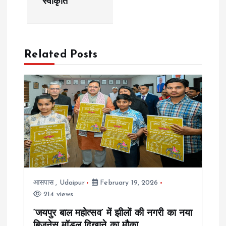
स्वीकृति
t
n
a
Related Posts
v
i
g
a
t
आसपास
,
Udaipur
February 19, 2026
214 views
i
‘जयपुर बाल महोत्सव’ में झीलों की नगरी का नया
बिज़नेस मॉडल दिखाने का मौका