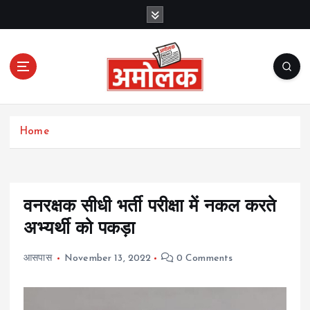
S
k
i
p
t
o
c
Amolak News
o
Home
n
t
e
n
t
वनरक्षक सीधी भर्ती परीक्षा में नकल करते
अभ्यर्थी को पकड़ा
आसपास
November 13, 2022
0 Comments