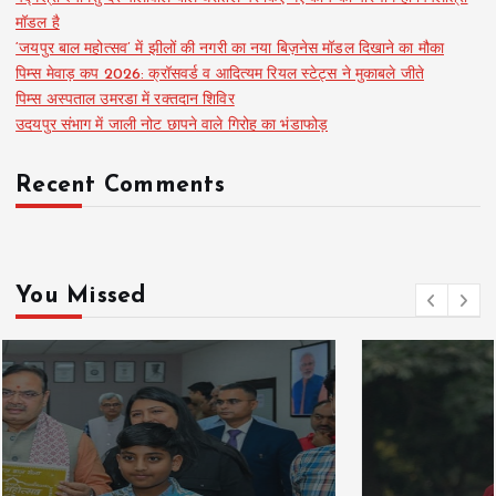
मॉडल है
‘जयपुर बाल महोत्सव’ में झीलों की नगरी का नया बिज़नेस मॉडल दिखाने का मौका
पिम्स मेवाड़ कप 2026: क्रॉसवर्ड व आदित्यम रियल स्टेट्स ने मुकाबले जीते
पिम्स अस्पताल उमरडा में रक्तदान शिविर
उदयपुर संभाग में जाली नोट छापने वाले गिरोह का भंडाफोड़
Recent Comments
You Missed