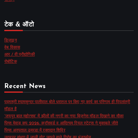
टेक & ऑटो
डिज़ाइन
वेब विकास
आर / वी प्रौद्योगिकी
रोबोटिक
Recent News
पद्मश्री श्यामसुन्दर पालीवाल बोले धरातल पर किए गए कार्य का परिणाम ही पिपलांत्री
मॉडल है
‘जयपुर बाल महोत्सव’ में झीलों की नगरी का नया बिज़नेस मॉडल दिखाने का मौका
पिम्स मेवाड़ कप 2026: क्रॉसवर्ड व आदित्यम रियल स्टेट्स ने मुकाबले जीते
पिम्स अस्पताल उमरडा में रक्तदान शिविर
उदयपुर संभाग में जाली नोट छापने वाले गिरोह का भंडाफोड़