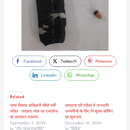
Facebook
Twitter/X
Pinterest
LinkedIn
WhatsApp
Related
ग्राम विकास अधिकारी सीधी भर्ती
आरएएस प्री परीक्षा में जनजाति
परीक्षा : पात्रता जांच एवं दस्तावेज
अभ्यर्थियों के लिए निःशुल्क कोचिंग
का सत्यापन प्रारम्भ
का शुभारम्भ
September 7, 2022
December 16, 2024
In "टॉप न्यूज/राजनीति"
In "विविध"