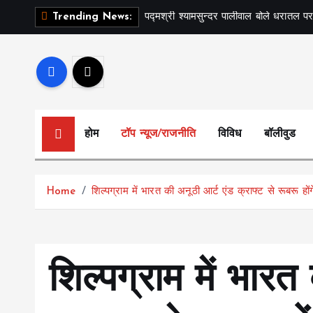
S
पद्मश्री श्यामसुन्दर पालीवाल बोले धरातल पर
Trending News:
k
i
p
t
o
c
होम
टॉप न्यूज/राजनीति
विविध
बॉलीवुड
o
n
t
Home
शिल्पग्राम में भारत की अनूठी आर्ट एंड क्राफ्ट से रूबरू होंगे
e
n
t
शिल्पग्राम में भारत