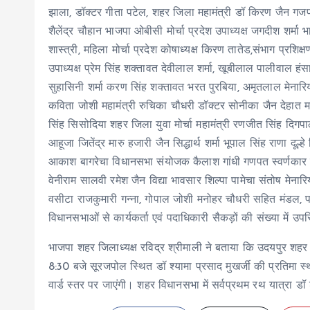
झाला, डॉक्टर गीता पटेल, शहर जिला महामंत्री डॉ किरण जैन गजपाल
शैलेंद्र चौहान भाजपा ओबीसी मोर्चा प्रदेश उपाध्यक्ष जगदीश शर्म
शास्त्री, महिला मोर्चा प्रदेश कोषाध्यक्ष किरण तातेड,संभाग प्रशिक
उपाध्यक्ष प्रेम सिंह शक्तावत देवीलाल शर्मा, खूबीलाल पालीवाल हंसा 
सुहासिनी शर्मा करण सिंह शक्तावत भरत पुरबिया, अमृतलाल मेनारिय
कविता जोशी महामंत्री रुचिका चौधरी डॉक्टर सोनीका जैन देहात महिल
सिंह सिसोदिया शहर जिला युवा मोर्चा महामंत्री रणजीत सिंह दिगपा
आहूजा जितेंद्र मारु हजारी जैन सिद्धार्थ शर्मा भूपाल सिंह राणा दूल्ह
आकाश बागरेचा विधानसभा संयोजक कैलाश गांधी गणपत स्वर्णकार नर
वेनीराम सालवी रमेश जैन विद्या भावसार शिल्पा पामेचा संतोष मे
वसीटा राजकुमारी गन्ना, गोपाल जोशी मनोहर चौधरी सहित मंडल, पदा
विधानसभाओं से कार्यकर्ता एवं पदाधिकारी सैकड़ों की संख्या में उप
भाजपा शहर जिलाध्यक्ष रविद्र श्रीमाली ने बताया कि उदयपुर शहर 
8:30 बजे सूरजपोल स्थित डॉ श्यामा प्रसाद मुखर्जी की प्रतिमा स्थ
वार्ड स्तर पर जाएंगी। शहर विधानसभा में सर्वप्रथम रथ यात्रा डॉ श