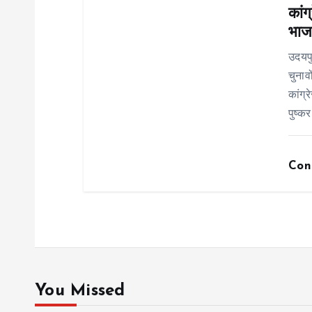
o
कांग
भाजप
n
उदयप
चुनाव
कांग्
पुष्कर
Con
You Missed