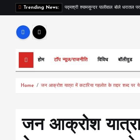
S
पद्मश्री श्यामसुन्दर पालीवाल बोले धरातल पर
Trending News:
k
i
p
t
o
c
होम
टॉप न्यूज/राजनीति
विविध
बॉलीवुड
o
n
t
Home
जन आक्रोश यात्रा में कटारिया गहलोत के ग़द्दार शब्द पर य
e
n
t
जन आक्रोश यात्रा