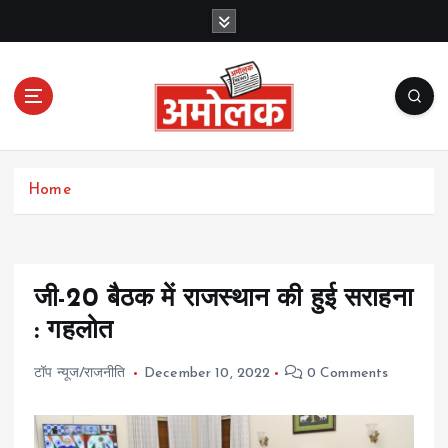
S
k
i
p
t
o
c
Amolak News
o
Home
n
t
e
n
t
जी-20 बैठक में राजस्थान की हुई सराहना
: गहलोत
टॉप न्यूज/राजनीति
December 10, 2022
0 Comments