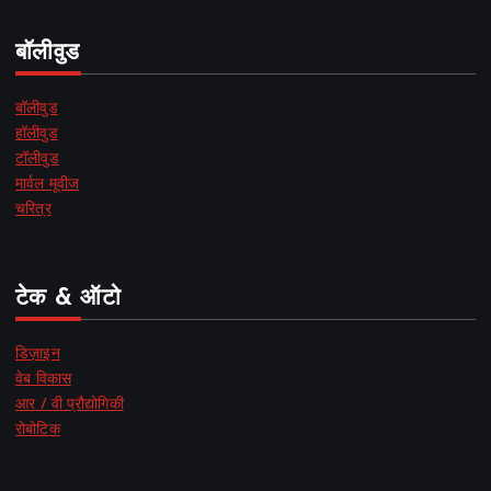
बॉलीवुड
बॉलीवुड
हॉलीवुड
टॉलीवुड
मार्वल मूवीज
चरित्र
टेक & ऑटो
डिज़ाइन
वेब विकास
आर / वी प्रौद्योगिकी
रोबोटिक