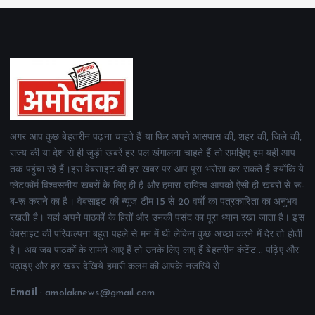
अगर आप कुछ बेहतरीन पढ़ना चाहते हैं या फिर अपने आसपास की, शहर की, जिले की,
राज्य की या देश से ही जुड़ी खबरें हर पल खंगालना चाहते हैं तो समझिए हम यही आप
तक पहुंचा रहे हैं।इस वेबसाइट की हर खबर पर आप पूरा भरोसा कर सकते हैं क्योंकि ये
प्लेटफॉर्म विश्वसनीय खबरों के लिए ही है और हमारा दायित्व आपको ऐसी ही खबरों से रू-
ब-रू कराने का है। वेबसाइट की न्यूज टीम 15 से 20 वर्षों का पत्रकारिता का अनुभव
रखती है। यहां अपने पाठकों के हितों और उनकी पसंद का पूरा ध्यान रखा जाता है। इस
वेबसाइट की परिकल्पना बहुत पहले से मन में थी लेकिन कुछ अच्छा करने में देर तो होती
है। अब जब पाठकों के सामने आए हैं तो उनके लिए लाए हैं बेहतरीन कंटेंट .. पढ़िए और
पढ़ाइए और हर खबर देखिये हमारी कलम की आपके नजरिये से ..
Email
: amolaknews@gmail.com