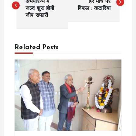
o
अभयारण्य में
हर मोर्चे पर
जल्द शुरू होगी
विफल : कटारिया
जीप सफारी
s
t
n
Related Posts
a
v
i
g
a