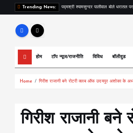
S
पद्मश्री श्यामसुन्दर पालीवाल बोले धरातल पर
Trending News:
k
i
p
t
o
c
होम
टॉप न्यूज/राजनीति
विविध
बॉलीवुड
o
n
t
Home
गिरीश राजानी बने रोटरी क्लब ऑफ उदयपुर अशोका के अध्य
e
n
t
गिरीश राजानी बने