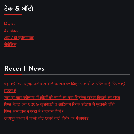
टेक & ऑटो
डिज़ाइन
वेब विकास
आर / वी प्रौद्योगिकी
रोबोटिक
Recent News
पद्मश्री श्यामसुन्दर पालीवाल बोले धरातल पर किए गए कार्य का परिणाम ही पिपलांत्री
मॉडल है
‘जयपुर बाल महोत्सव’ में झीलों की नगरी का नया बिज़नेस मॉडल दिखाने का मौका
पिम्स मेवाड़ कप 2026: क्रॉसवर्ड व आदित्यम रियल स्टेट्स ने मुकाबले जीते
पिम्स अस्पताल उमरडा में रक्तदान शिविर
उदयपुर संभाग में जाली नोट छापने वाले गिरोह का भंडाफोड़