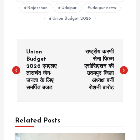
Rajasthan
Udaipur
udaipur news
Union Budget 2026
P
Union
राष्ट्रीय करणी
o
Budget
सेना फिल्म
2026 एमएलए
एसोसिएशन की
ताराचंद जैन-
उदयपुर जिला
s
जनता के लिए
अध्यक्ष बनीं
समर्पित बजट
रोशनी बारोट
t
n
a
Related Posts
v