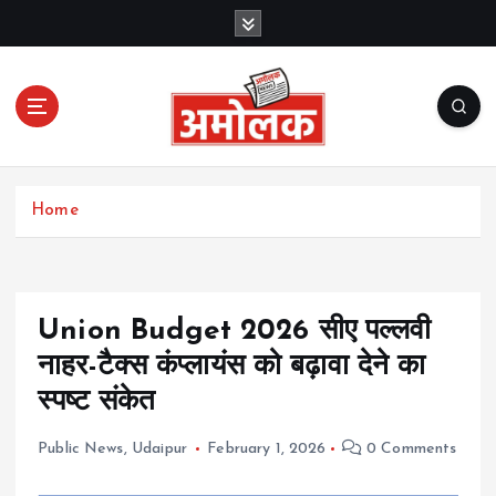
S
k
i
p
t
o
c
Amolak News
o
Home
n
t
e
n
t
Union Budget 2026 सीए पल्लवी
नाहर-टैक्स कंप्लायंस को बढ़ावा देने का
स्पष्ट संकेत
Public News
,
Udaipur
February 1, 2026
0 Comments