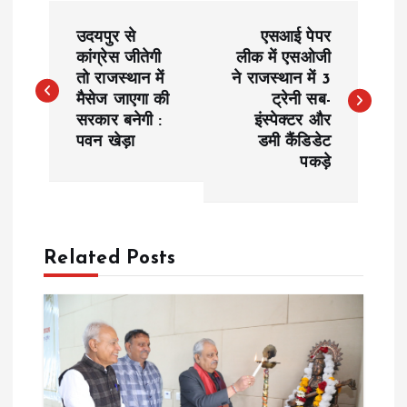
P
उदयपुर से
एसआई पेपर
o
कांग्रेस जीतेगी
लीक में एसओजी
तो राजस्थान में
ने राजस्थान में 3
मैसेज जाएगा की
ट्रेनी सब-
s
सरकार बनेगी :
इंस्पेक्टर और
पवन खेड़ा
डमी कैंडिडेट
t
पकड़े
n
a
Related Posts
v
i
g