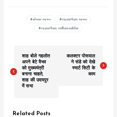
alwar news
rajasthan news
rajasthan vidhansabha
P
शाह बोले गहलोत
कलक्टर पोसवाल
o
अपने बेटे वैभव
ने संडे को देखे
को मुख्यमंत्री
स्मार्ट सिटी के
बनाना चाहते,
काम
s
शाह की उदयपुर
में सभा
t
n
a
Related Posts