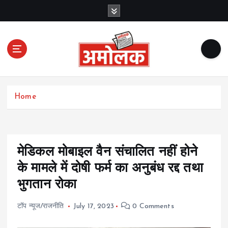
S
k
i
p
t
o
c
Amolak News
o
Home
n
t
e
n
t
मेडिकल मोबाइल वैन संचालित नहीं होने
के मामले में दोषी फर्म का अनुबंध रद्द तथा
भुगतान रोका
टॉप न्यूज/राजनीति
July 17, 2023
0 Comments