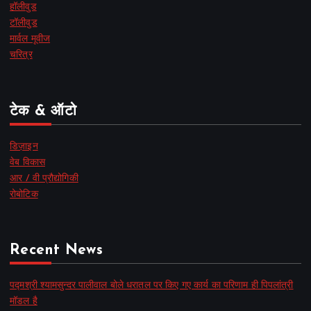
हॉलीवुड
टॉलीवुड
मार्वल मूवीज
चरित्र
टेक & ऑटो
डिज़ाइन
वेब विकास
आर / वी प्रौद्योगिकी
रोबोटिक
Recent News
पद्मश्री श्यामसुन्दर पालीवाल बोले धरातल पर किए गए कार्य का परिणाम ही पिपलांत्री
मॉडल है