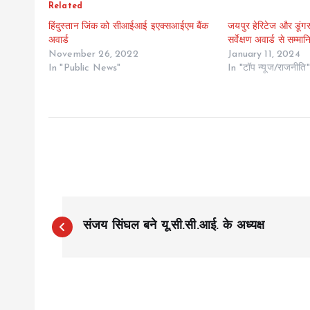
Related
हिंदुस्तान जिंक को सीआईआई इएक्सआईएम बैंक
जयपुर हेरिटेज और डूंगर
अवार्ड
सर्वेक्षण अवार्ड से सम्मा
November 26, 2022
January 11, 2024
In "Public News"
In "टॉप न्यूज/राजनीति"
P
संजय सिंघल बने यू.सी.सी.आई. के अध्यक्ष
o
s