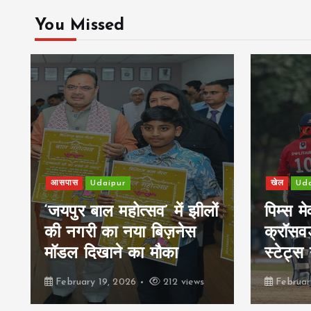
You Missed
खेल
Udaipur
आसपास
ं
पिम्स मेवाड़ कप 2026:
क्रॉसवर्ड व आदित्यम रियल
पिम्स 
स्टेट्स ने मुकाबले जीते
रक्तदा
February 19, 2026
164 views
Februa