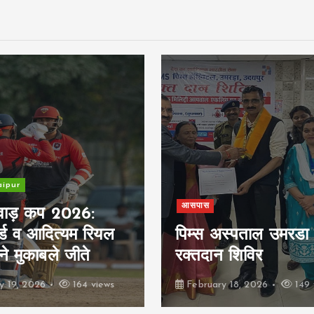
Crime
उदयपुर संभाग में जाल
अस्पताल उमरडा में
छापने वाले गिरोह का
न शिविर
भंडाफोड़
ry 18, 2026
149 views
February 16, 2026
205