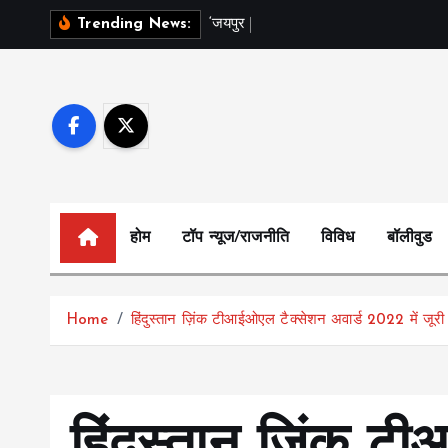
S
‘
ज
य
प
र
ब
ल
म
ह
त
Trending News:
k
i
p
t
o
c
o
n
होम
टॉप न्यूज/राजनीति
विविध
बॉलीवुड
t
e
n
Home
हिंदुस्तान ज़िंक टीआईओएल टैक्सेशन अवार्ड 2022 में जूरी 
t