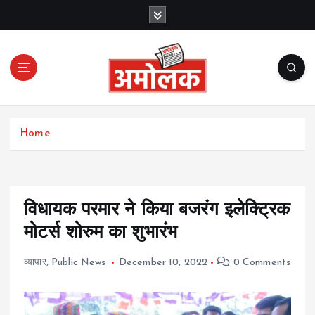
S
k
i
p
t
o
c
Amolak News
o
Home
n
t
e
n
t
विधायक परमार ने किया बजरंग इलेक्ट्रिक
मोटर्स शोरुम का शुभारंभ
व्यापार
,
Public News
December 10, 2022
0 Comments