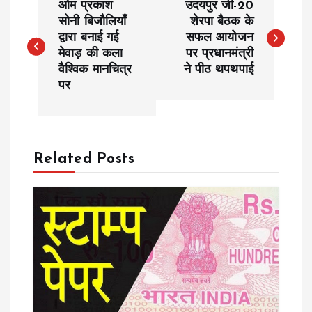
ओम प्रकाश
उदयपुर जी-20
o
सोनी बिजौलियाँ
शेरपा बैठक के
द्वारा बनाई गई
सफल आयोजन
मेवाड़ की कला
पर प्रधानमंत्री
s
वैश्विक मानचित्र
ने पीठ थपथपाई
पर
t
n
a
Related Posts
v
i
g
a