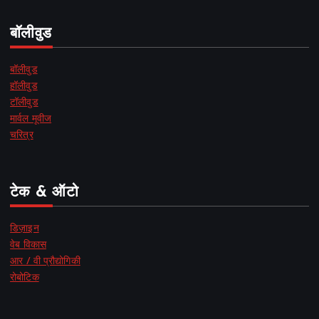
बॉलीवुड
बॉलीवुड
हॉलीवुड
टॉलीवुड
मार्वल मूवीज
चरित्र
टेक & ऑटो
डिज़ाइन
वेब विकास
आर / वी प्रौद्योगिकी
रोबोटिक