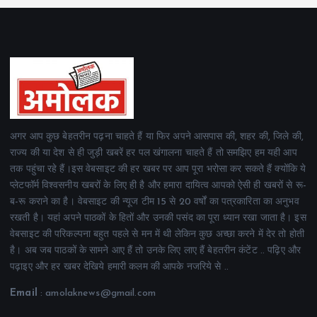
अगर आप कुछ बेहतरीन पढ़ना चाहते हैं या फिर अपने आसपास की, शहर की, जिले की,
राज्य की या देश से ही जुड़ी खबरें हर पल खंगालना चाहते हैं तो समझिए हम यही आप
तक पहुंचा रहे हैं।इस वेबसाइट की हर खबर पर आप पूरा भरोसा कर सकते हैं क्योंकि ये
प्लेटफॉर्म विश्वसनीय खबरों के लिए ही है और हमारा दायित्व आपको ऐसी ही खबरों से रू-
ब-रू कराने का है। वेबसाइट की न्यूज टीम 15 से 20 वर्षों का पत्रकारिता का अनुभव
रखती है। यहां अपने पाठकों के हितों और उनकी पसंद का पूरा ध्यान रखा जाता है। इस
वेबसाइट की परिकल्पना बहुत पहले से मन में थी लेकिन कुछ अच्छा करने में देर तो होती
है। अब जब पाठकों के सामने आए हैं तो उनके लिए लाए हैं बेहतरीन कंटेंट .. पढ़िए और
पढ़ाइए और हर खबर देखिये हमारी कलम की आपके नजरिये से ..
Email
: amolaknews@gmail.com