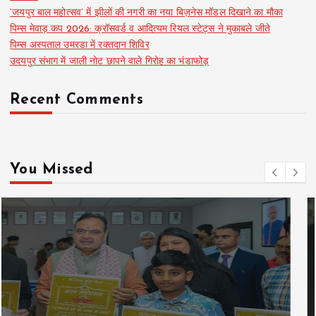
‘जयपुर बाल महोत्सव’ में झीलों की नगरी का नया बिज़नेस मॉडल दिखाने का मौका
पिम्स मेवाड़ कप 2026: क्रॉसवर्ड व आदित्यम रियल स्टेट्स ने मुकाबले जीते
पिम्स अस्पताल उमरडा में रक्तदान शिविर
उदयपुर संभाग में जाली नोट छापने वाले गिरोह का भंडाफोड़
Recent Comments
You Missed