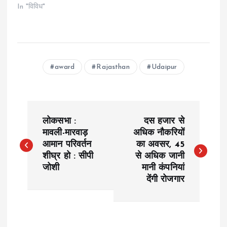
In "विविध"
award
Rajasthan
Udaipur
P
लोकसभा :
दस हजार से
o
मावली-मारवाड़
अधिक नौकरियों
आमान परिवर्तन
का अवसर, 45
शीघ्र हो : सीपी
से अधिक जानी
s
जोशी
मानी कंपनियां
देंगी रोजगार
t
n