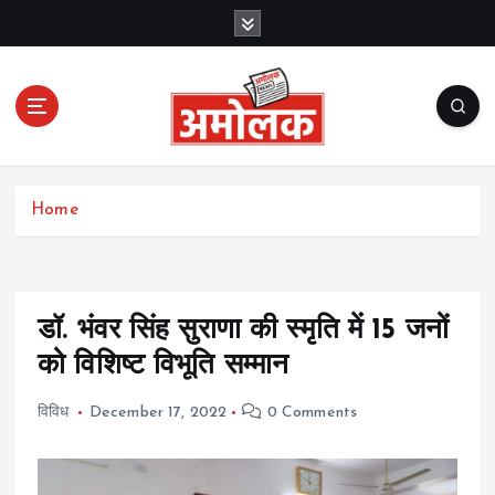
S
k
i
p
t
o
c
Amolak News
o
Home
n
t
e
n
t
डॉ. भंवर सिंह सुराणा की स्मृति में 15 जनों
को विशिष्ट विभूति सम्मान
विविध
December 17, 2022
0 Comments