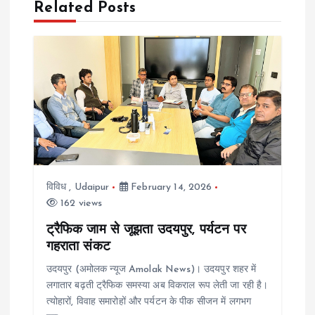
a
Related Posts
v
i
g
a
t
विविध
,
Udaipur
February 14, 2026
162 views
i
ट्रैफिक जाम से जूझता उदयपुर, पर्यटन पर
गहराता संकट
o
उदयपुर (अमोलक न्यूज Amolak News)। उदयपुर शहर में
n
लगातार बढ़ती ट्रैफिक समस्या अब विकराल रूप लेती जा रही है।
त्योहारों, विवाह समारोहों और पर्यटन के पीक सीजन में लगभग