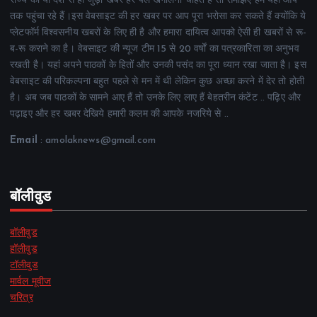
राज्य की या देश से ही जुड़ी खबरें हर पल खंगालना चाहते हैं तो समझिए हम यही आप
तक पहुंचा रहे हैं।इस वेबसाइट की हर खबर पर आप पूरा भरोसा कर सकते हैं क्योंकि ये
प्लेटफॉर्म विश्वसनीय खबरों के लिए ही है और हमारा दायित्व आपको ऐसी ही खबरों से रू-
ब-रू कराने का है। वेबसाइट की न्यूज टीम 15 से 20 वर्षों का पत्रकारिता का अनुभव
रखती है। यहां अपने पाठकों के हितों और उनकी पसंद का पूरा ध्यान रखा जाता है। इस
वेबसाइट की परिकल्पना बहुत पहले से मन में थी लेकिन कुछ अच्छा करने में देर तो होती
है। अब जब पाठकों के सामने आए हैं तो उनके लिए लाए हैं बेहतरीन कंटेंट .. पढ़िए और
पढ़ाइए और हर खबर देखिये हमारी कलम की आपके नजरिये से ..
Email
: amolaknews@gmail.com
बॉलीवुड
बॉलीवुड
हॉलीवुड
टॉलीवुड
मार्वल मूवीज
चरित्र