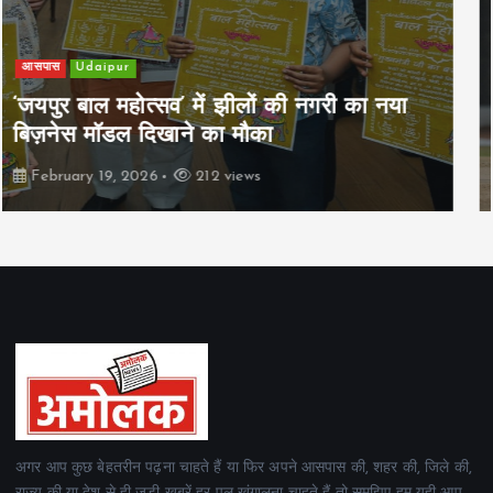
खेल
Udaipur
पिम्स मेवाड़ कप 2026: क्रॉसवर्ड व आदित्यम
रियल स्टेट्स ने मुकाबले जीते
February 19, 2026
162 views
अगर आप कुछ बेहतरीन पढ़ना चाहते हैं या फिर अपने आसपास की, शहर की, जिले की,