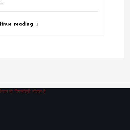
े…
tinue reading