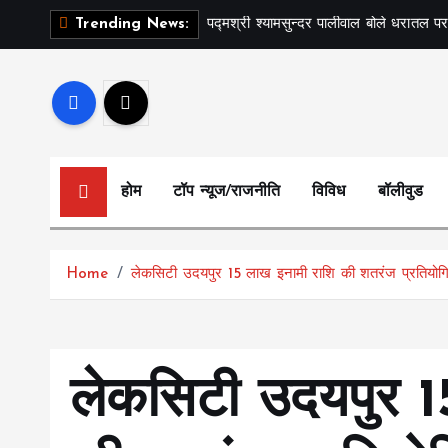
S
पद्मश्री श्यामसुन्दर पालीवाल बोले धरातल पर
Trending News:
k
i
p
t
o
c
होम
टॉप न्यूज/राजनीति
विविध
बॉलीवुड
o
n
t
Home
लेकसिटी उदयपुर 15 लाख इनामी राशि की शतरंज प्रतियोग
e
n
t
लेकसिटी उदयपुर 1