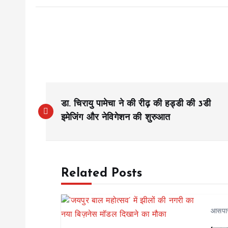
P
डा. चिरायु पामेचा ने की रीढ़ की हड्डी की 3डी
o
इमेजिंग और नेविगेशन की शुरुआत
s
Related Posts
t
n
आसपा