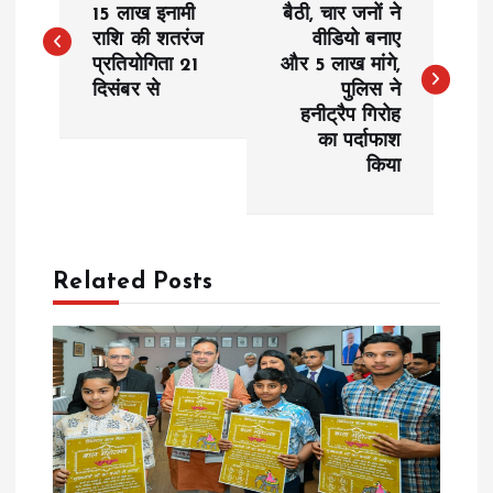
o
15 लाख इनामी
बैठी, चार जनों ने
राशि की शतरंज
वीडियो बनाए
प्रतियोगिता 21
और 5 लाख मांगे,
s
दिसंबर से
पुलिस ने
हनीट्रैप गिरोह
t
का पर्दाफाश
किया
n
a
Related Posts
v
i
g
a