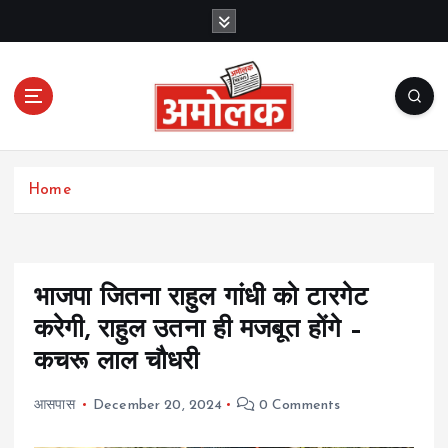
S
k
i
p
t
o
c
Amolak News
o
Home
n
t
e
n
t
भाजपा जितना राहुल गांधी को टारगेट
करेगी, राहुल उतना ही मजबूत होंगे –
कचरू लाल चौधरी
आसपास
December 20, 2024
0 Comments