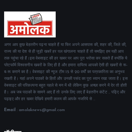
अगर आप कुछ बेहतरीन पढ़ना चाहते हैं या फिर अपने आसपास की, शहर की, जिले की,
राज्य की या देश से ही जुड़ी खबरें हर पल खंगालना चाहते हैं तो समझिए हम यही आप
तक पहुंचा रहे हैं।इस वेबसाइट की हर खबर पर आप पूरा भरोसा कर सकते हैं क्योंकि ये
प्लेटफॉर्म विश्वसनीय खबरों के लिए ही है और हमारा दायित्व आपको ऐसी ही खबरों से रू-
ब-रू कराने का है। वेबसाइट की न्यूज टीम 15 से 20 वर्षों का पत्रकारिता का अनुभव
रखती है। यहां अपने पाठकों के हितों और उनकी पसंद का पूरा ध्यान रखा जाता है। इस
वेबसाइट की परिकल्पना बहुत पहले से मन में थी लेकिन कुछ अच्छा करने में देर तो होती
है। अब जब पाठकों के सामने आए हैं तो उनके लिए लाए हैं बेहतरीन कंटेंट .. पढ़िए और
पढ़ाइए और हर खबर देखिये हमारी कलम की आपके नजरिये से ..
Email
: amolaknews@gmail.com