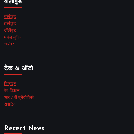
बॉलीवुड
बॉलीवुड
हॉलीवुड
टॉलीवुड
मार्वल मूवीज
चरित्र
टेक & ऑटो
डिज़ाइन
वेब विकास
आर / वी प्रौद्योगिकी
रोबोटिक
Recent News