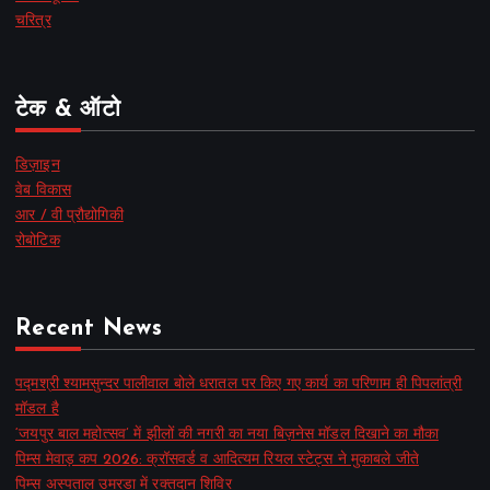
चरित्र
टेक & ऑटो
डिज़ाइन
वेब विकास
आर / वी प्रौद्योगिकी
रोबोटिक
Recent News
पद्मश्री श्यामसुन्दर पालीवाल बोले धरातल पर किए गए कार्य का परिणाम ही पिपलांत्री
मॉडल है
‘जयपुर बाल महोत्सव’ में झीलों की नगरी का नया बिज़नेस मॉडल दिखाने का मौका
पिम्स मेवाड़ कप 2026: क्रॉसवर्ड व आदित्यम रियल स्टेट्स ने मुकाबले जीते
पिम्स अस्पताल उमरडा में रक्तदान शिविर