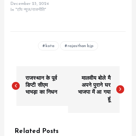
December 23, 2024
In "टॉप न्यूज/राजनीति"
kota
rajasthan bjp
P
राजस्थान के पूर्व
मालवीय बोले मै
o
डिप्टी सीएम
अपने पुराने घर
भाभड़ा का निधन
भाजपा में आ गया
हूं
s
t
n
Related Posts