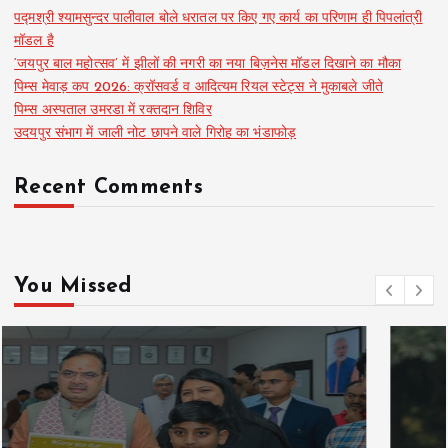
पद्मश्री श्यामसुन्दर पालीवाल बोले धरातल पर किए गए कार्य का परिणाम ही पिपलांत्री
मॉडल है
‘जयपुर बाल महोत्सव’ में झीलों की नगरी का नया बिज़नेस मॉडल दिखाने का मौका
पिम्स मेवाड़ कप 2026: क्रॉसवर्ड व आदित्यम रियल स्टेट्स ने मुकाबले जीते
पिम्स अस्पताल उमरडा में रक्तदान शिविर
उदयपुर संभाग में जाली नोट छापने वाले गिरोह का भंडाफोड़
Recent Comments
You Missed