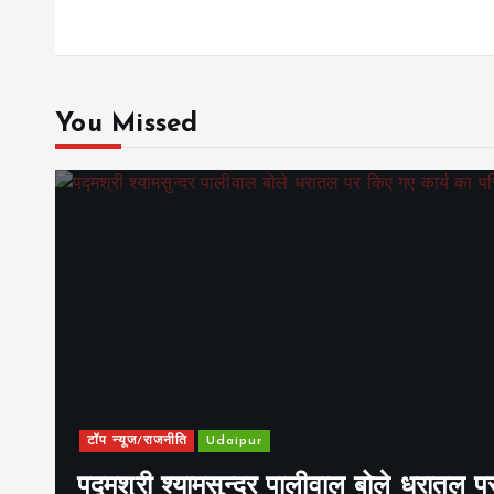
You Missed
टॉप न्यूज/राजनीति
Udaipur
पद्मश्री श्यामसुन्दर पालीवाल बोले धरातल प