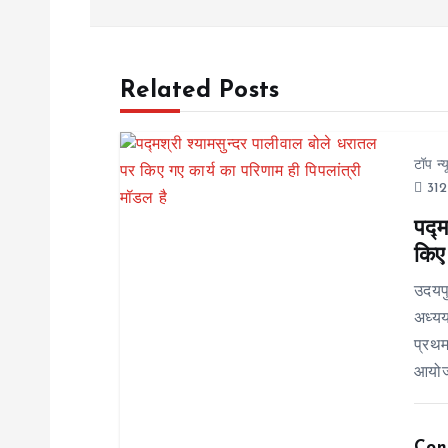
s
Related Posts
t
n
टॉप न्
312
a
पद्म
किए 
v
उदयप
i
अध्यय
प्रथम
g
आयोजन
a
Con