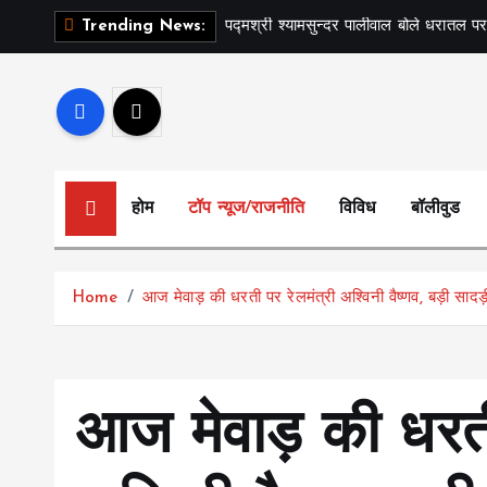
S
पद्मश्री श्यामसुन्दर पालीवाल बोले धरातल पर
Trending News:
k
i
p
t
o
c
होम
टॉप न्यूज/राजनीति
विविध
बॉलीवुड
o
n
t
Home
आज मेवाड़ की धरती पर रेलमंत्री अश्विनी वैष्णव, बड़ी सादड
e
n
t
आज मेवाड़ की धरती