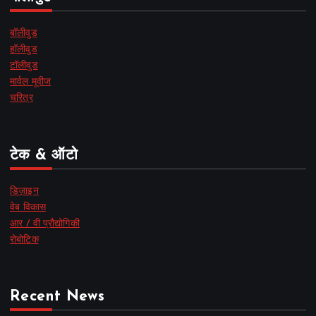
बॉलीवुड
हॉलीवुड
टॉलीवुड
मार्वल मूवीज
चरित्र
टेक & ऑटो
डिज़ाइन
वेब विकास
आर / वी प्रौद्योगिकी
रोबोटिक
Recent News