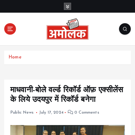
S
k
i
p
t
o
c
Amolak News
o
Home
n
t
e
n
t
माधवानी-बोले वर्ल्ड रिकॉर्ड ऑफ़ एक्सीलेंस
के लिये उदयपुर में रिकॉर्ड बनेगा
Public News
July 17, 2024
0 Comments