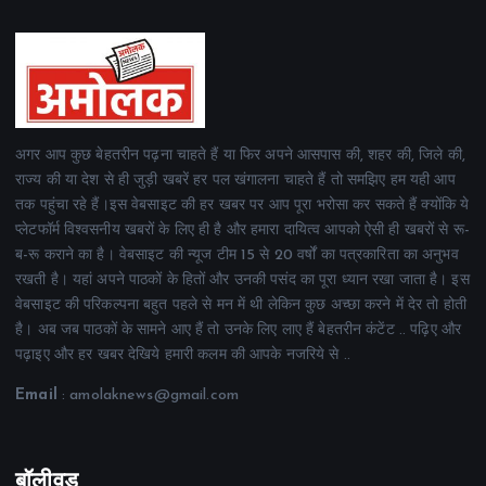
अगर आप कुछ बेहतरीन पढ़ना चाहते हैं या फिर अपने आसपास की, शहर की, जिले की,
राज्य की या देश से ही जुड़ी खबरें हर पल खंगालना चाहते हैं तो समझिए हम यही आप
तक पहुंचा रहे हैं।इस वेबसाइट की हर खबर पर आप पूरा भरोसा कर सकते हैं क्योंकि ये
प्लेटफॉर्म विश्वसनीय खबरों के लिए ही है और हमारा दायित्व आपको ऐसी ही खबरों से रू-
ब-रू कराने का है। वेबसाइट की न्यूज टीम 15 से 20 वर्षों का पत्रकारिता का अनुभव
रखती है। यहां अपने पाठकों के हितों और उनकी पसंद का पूरा ध्यान रखा जाता है। इस
वेबसाइट की परिकल्पना बहुत पहले से मन में थी लेकिन कुछ अच्छा करने में देर तो होती
है। अब जब पाठकों के सामने आए हैं तो उनके लिए लाए हैं बेहतरीन कंटेंट .. पढ़िए और
पढ़ाइए और हर खबर देखिये हमारी कलम की आपके नजरिये से ..
Email
: amolaknews@gmail.com
बॉलीवुड