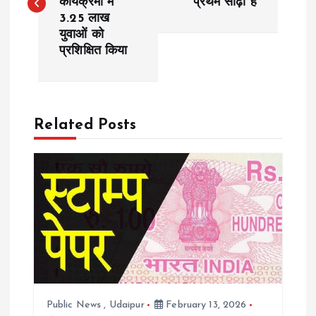
कार्यक्रमों में
प्रथम सीढ़ी है
s
3.25 लाख
युवाओं को
t
प्रशिक्षित किया
n
a
Related Posts
v
i
g
a
t
Public News
,
Udaipur
February 13, 2026