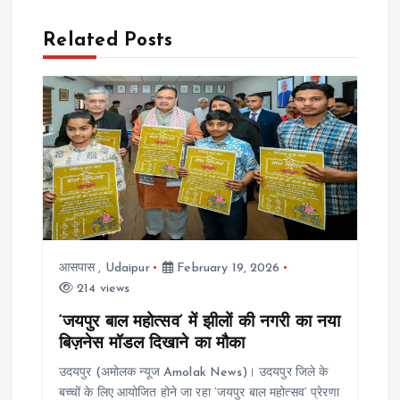
n
a
Related Posts
v
i
g
a
t
आसपास
,
Udaipur
February 19, 2026
214 views
i
‘जयपुर बाल महोत्सव’ में झीलों की नगरी का नया
बिज़नेस मॉडल दिखाने का मौका
o
उदयपुर (अमोलक न्यूज Amolak News)। उदयपुर जिले के
n
बच्चों के लिए आयोजित होने जा रहा ‘जयपुर बाल महोत्सव’ प्रेरणा