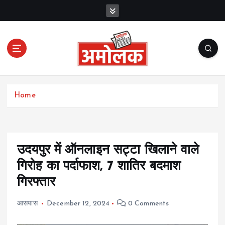
S
k
i
p
t
o
c
Amolak News
o
Home
n
t
e
n
t
उदयपुर में ऑनलाइन सट्टा खिलाने वाले
गिरोह का पर्दाफाश, 7 शातिर बदमाश
गिरफ्तार
आसपास
December 12, 2024
0 Comments