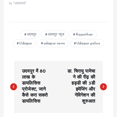
In "आसपास"
उदयपुर
उदयपुर न्यूज
Rajasthan
Udaipur
udaipur news
Udaipur police
P
उदयपुर में 80
डा. चिरायु पामेचा
o
लाख के
ने की रीढ़ की
डायलिसिस
हड्डी की 3डी
प्रोजेक्ट, जाने
इमेजिंग और
s
कैसे करा सकते
नेविगेशन की
डायलिसिस
शुरुआत
t