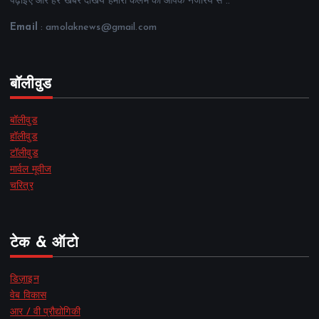
पढ़ाइए और हर खबर देखिये हमारी कलम की आपके नजरिये से ..
Email
: amolaknews@gmail.com
बॉलीवुड
बॉलीवुड
हॉलीवुड
टॉलीवुड
मार्वल मूवीज
चरित्र
टेक & ऑटो
डिज़ाइन
वेब विकास
आर / वी प्रौद्योगिकी