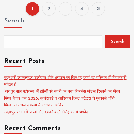
1
2
…
4
P
Search
o
s
Search
t
Recent Posts
s
पद्मश्री श्यामसुन्दर पालीवाल बोले धरातल पर किए गए कार्य का परिणाम ही पिपलांत्री
मॉडल है
p
‘जयपुर बाल महोत्सव’ में झीलों की नगरी का नया बिज़नेस मॉडल दिखाने का मौका
पिम्स मेवाड़ कप 2026: क्रॉसवर्ड व आदित्यम रियल स्टेट्स ने मुकाबले जीते
a
पिम्स अस्पताल उमरडा में रक्तदान शिविर
उदयपुर संभाग में जाली नोट छापने वाले गिरोह का भंडाफोड़
g
Recent Comments
i