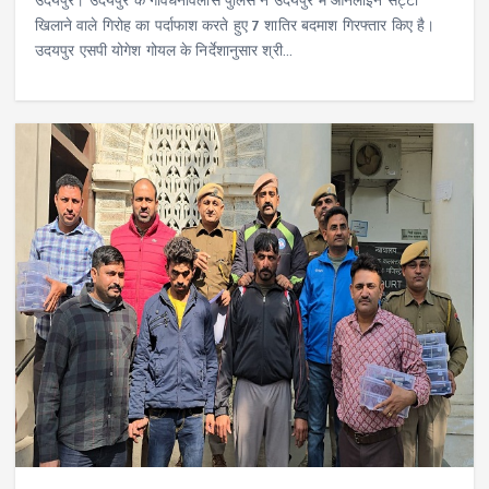
उदयपुर। उदयपुर के गोवर्धनविलास पुलिस ने उदयपुर में ऑनलाइन सट्टा
खिलाने वाले गिरोह का पर्दाफाश करते हुए 7 शातिर बदमाश गिरफ्तार किए है।
उदयपुर एसपी योगेश गोयल के निर्देशानुसार श्री…