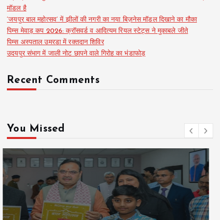
मॉडल है
‘जयपुर बाल महोत्सव’ में झीलों की नगरी का नया बिज़नेस मॉडल दिखाने का मौका
पिम्स मेवाड़ कप 2026: क्रॉसवर्ड व आदित्यम रियल स्टेट्स ने मुकाबले जीते
पिम्स अस्पताल उमरडा में रक्तदान शिविर
उदयपुर संभाग में जाली नोट छापने वाले गिरोह का भंडाफोड़
Recent Comments
You Missed