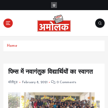
S
k
i
p
t
o
c
Amolak News
o
Home
n
t
e
n
t
पिम्स में नवागंतुक विद्यार्थियों का स्वागत
बॉलीवुड
February 8, 2021
0 Comments