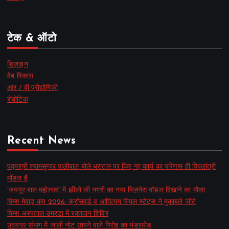
टेक & ऑटो
डिज़ाइन
वेब विकास
आर / वी प्रौद्योगिकी
रोबोटिक
Recent News
पद्मश्री श्यामसुन्दर पालीवाल बोले धरातल पर किए गए कार्य का परिणाम ही पिपलांत्री
मॉडल है
‘जयपुर बाल महोत्सव’ में झीलों की नगरी का नया बिज़नेस मॉडल दिखाने का मौका
पिम्स मेवाड़ कप 2026: क्रॉसवर्ड व आदित्यम रियल स्टेट्स ने मुकाबले जीते
पिम्स अस्पताल उमरडा में रक्तदान शिविर
उदयपुर संभाग में जाली नोट छापने वाले गिरोह का भंडाफोड़