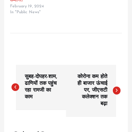
सम्मानित
February 19, 2024
In "Public News"
P
सुबह-दोपहर-शाम,
कोरोना कम होते
o
ढाणियों तक पहुंच
ही बाजार ऊंचाई
रहा रामजी का
पर, जीएसटी
काम
कलेक्शन तक
s
बढ़ा
t
n