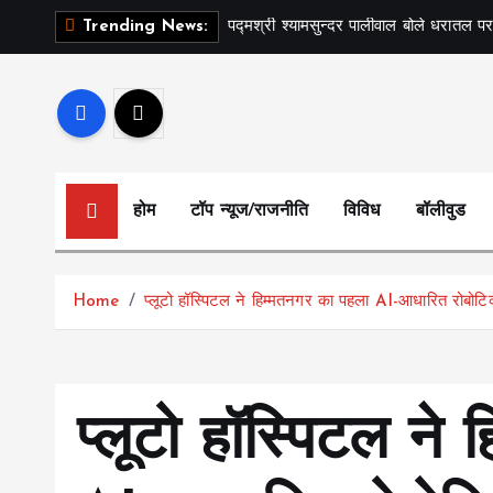
S
पद्मश्री श्यामसुन्दर पालीवाल बोले धरातल पर
Trending News:
k
i
p
t
o
c
होम
टॉप न्यूज/राजनीति
विविध
बॉलीवुड
o
n
t
Home
प्लूटो हॉस्पिटल ने हिम्मतनगर का पहला AI-आधारित रोबोटिक
e
n
t
प्लूटो हॉस्पिटल ने