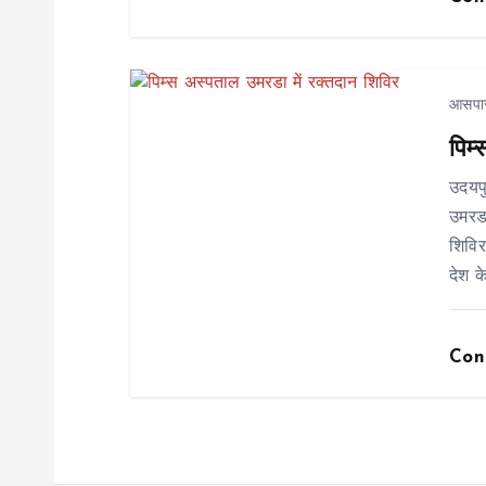
a
t
आसपा
पिम
i
उदयप
o
उमरडा
शिविर
n
देश क
Con