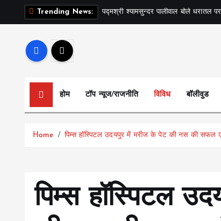
S
पद्मश्री श्यामसुन्दर पालीवाल बोले धरातल पर
Trending News:
k
i
p
t
o
c
होम
टॉप न्यूज/राजनीति
विविध
बॉलीवुड
o
n
t
Home
पिम्स हॉस्पिटल उदयपुर में मरीज के पेट की नस की सफल एंज
e
n
t
पिम्स हॉस्पिटल उदय