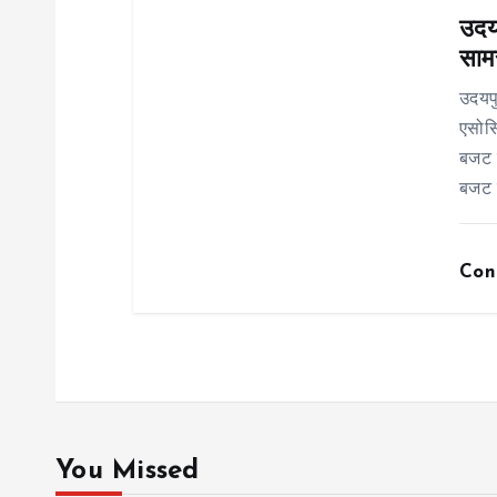
उदयप
o
साम
n
उदयप
एसोसि
बजट र
बजट 
Con
You Missed