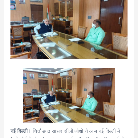
नई दिल्ली।
चित्तौडगढ सांसद सी.पी.जोशी ने आज नई दिल्ली में