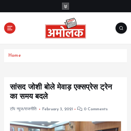
S
k
i
p
t
o
c
Amolak News
o
Home
n
t
e
n
t
सांसद जोशी बोले मेवाड़ एक्सप्रेस ट्रेन
का समय बदले
टॉप न्यूज/राजनीति
February 3, 2021
0 Comments