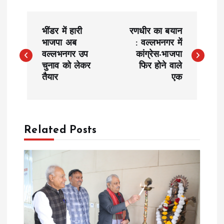
P
भींडर में हारी
रणधीर का बयान
o
भाजपा अब
: वल्लभनगर में
वल्लभनगर उप
कांग्रेस-भाजपा
चुनाव को लेकर
फिर होने वाले
s
तैयार
एक
t
n
Related Posts
a
v
i
g