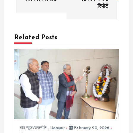
रिपोर्ट
s
t
n
Related Posts
a
v
i
g
a
t
टॉप न्यूज/राजनीति
,
Udaipur
February 20, 2026