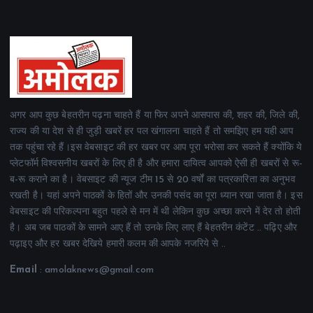
अगर आप कुछ बेहतरीन पढ़ना चाहते हैं या फिर अपने आसपास की, शहर की, जिले की,
राज्य की या देश से ही जुड़ी खबरें हर पल खंगालना चाहते हैं तो समझिए हम यही आप
तक पहुंचा रहे हैं।इस वेबसाइट की हर खबर पर आप पूरा भरोसा कर सकते हैं क्योंकि ये
प्लेटफॉर्म विश्वसनीय खबरों के लिए ही है और हमारा दायित्व आपको ऐसी ही खबरों से रू-
ब-रू कराने का है। वेबसाइट की न्यूज टीम 15 से 20 वर्षों का पत्रकारिता का अनुभव
रखती है। यहां अपने पाठकों के हितों और उनकी पसंद का पूरा ध्यान रखा जाता है। इस
वेबसाइट की परिकल्पना बहुत पहले से मन में थी लेकिन कुछ अच्छा करने में देर तो होती
है। अब जब पाठकों के सामने आए हैं तो उनके लिए लाए हैं बेहतरीन कंटेंट .. पढ़िए और
पढ़ाइए और हर खबर देखिये हमारी कलम की आपके नजरिये से ..
Email
: amolaknews@gmail.com