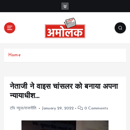
S
k
i
p
t
o
c
Amolak News
o
Home
n
t
e
n
t
नेताजी ने वाइस चांसलर को बनाया अपना
न्यायाधीश…
टॉप न्यूज/राजनीति
January 29, 2022
0 Comments