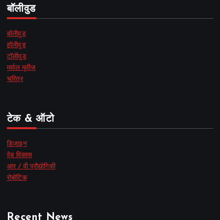
बॉलीवुड
बॉलीवुड
हॉलीवुड
टॉलीवुड
मार्वल मूवीज
चरित्र
टेक & ऑटो
डिज़ाइन
वेब विकास
आर / वी प्रौद्योगिकी
रोबोटिक
Recent News