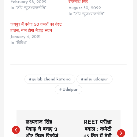
February 28, 2022
राजनाथ सिंह
In "टॉप न्यूज/राजनीति"
August 30, 2022
In "टॉप न्यूज/राजनीति"
जयपुर में बनेगा 50 कमरों का गेस्ट
हाउस, नाम होगा मेवाड़ सदन
January 4, 2021
In "विविध"
gulab chand kataria
mlsu udaipur
Udaipur
P
लक्ष्यराज सिंह
REET परीक्षा
o
मेवाड़ ने बनाए 2
बवाल : कमेटी
और विश्व रिकॉर्ड
45 दिन में देगी