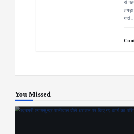
से पह
तगड़ा
यहां
Cont
You Missed