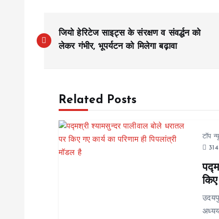
P
जियो हेरिटेज साइट्स के संरक्षण व संवर्द्धन को
o
लेकर गंभीर, भूपर्यटन को मिलेगा बढ़ावा
s
Related Posts
t
n
टॉप न्
314
a
पद्म
किए 
v
उदयप
i
अध्यय