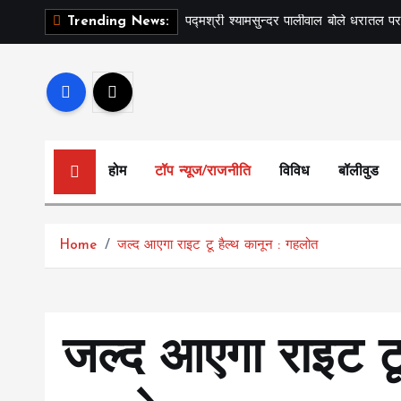
S
पद्मश्री श्यामसुन्दर पालीवाल बोले धरातल पर
Trending News:
k
i
p
t
o
c
होम
टॉप न्यूज/राजनीति
विविध
बॉलीवुड
o
n
t
Home
जल्द आएगा राइट टू हैल्थ कानून : गहलोत
e
n
t
जल्द आएगा राइट टू 