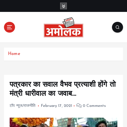
S
k
i
p
t
o
c
Amolak News
o
Home
n
t
e
n
t
पत्रकार का सवाल वैभव प्रत्याशी होंगे तो
मंत्री धारीवाल का जवाब…
टॉप न्यूज/राजनीति
February 17, 2021
0 Comments