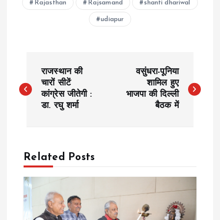
Rajasthan
Rajsamand
shanti dhariwal
udiapur
P
राजस्थान की
वसुंधरा-पूनिया
o
चारों सीटें
शामिल हुए
कांग्रेस जीतेगी :
भाजपा की दिल्ली
डा. रघु शर्मा
बैठक में
s
t
n
Related Posts
a
v