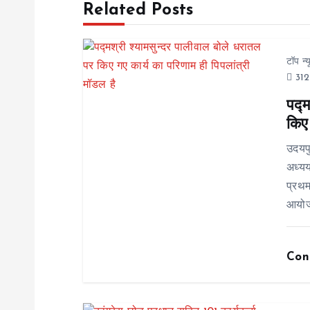
Related Posts
t
n
टॉप न्
312
a
पद्म
किए 
v
उदयप
i
अध्यय
प्रथम
g
आयोजन
a
Con
t