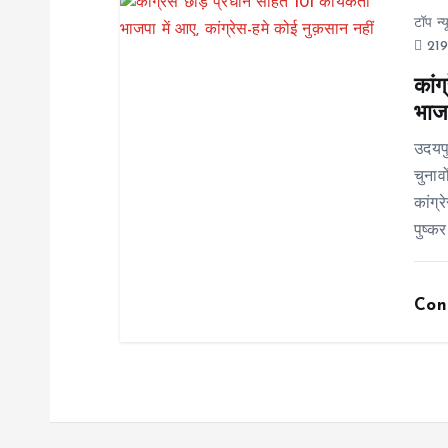
i
टॉप न्
219
o
कांग
भाजप
n
उदयप
चुनाव
कांग्
पुष्कर
Con