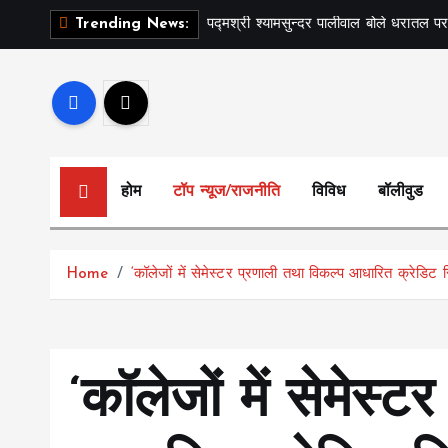
S
पद्मश्री श्यामसुन्दर पालीवाल बोले धरातल पर
Trending News:
k
i
p
t
o
c
होम
टॉप न्यूज/राजनीति
विविध
बॉलीवुड
o
n
t
Home
‘कॉलेजों में सेमेस्टर प्रणाली तथा विकल्प आधारित क्रेडिट 
e
n
t
‘कॉलेजों में सेमेस्