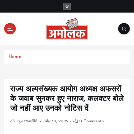
S
k
i
p
t
o
c
Amolak News
o
Home
n
t
e
n
t
राज्य अल्पसंख्यक आयोग अध्यक्ष अफसरों
के जवाब सुनकर हुए नाराज, कलक्टर बोले
जो नहीं आए उनको नोटिस दें
टॉप न्यूज/राजनीति
July 30, 2022
0 Comments