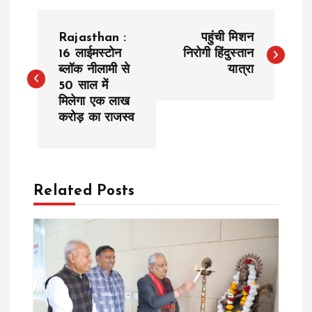
P
Rajasthan :
पहुंची मिशन
o
16 लाईमस्टोन
निरोगी हिंदुस्तान
ब्लॉक नीलामी से
यात्रा
50 साल में
s
मिलेगा एक लाख
करोड़ का राजस्व
t
n
a
Related Posts
v
i
g