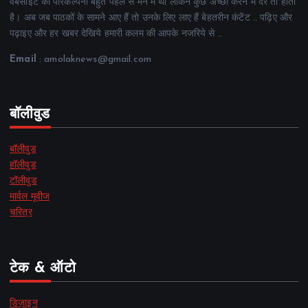
वेबसाइट की परिकल्पना बहुत पहले से मन में थी लेकिन कुछ अच्छा करने में देर तो होती
है। अब जब पाठकों के सामने आए हैं तो उनके लिए लाए हैं बेहतरीन कंटेंट .. पढ़िए और
पढ़ाइए और हर खबर देखिये हमारी कलम की आपके नजरिये से ..
Email
: amolaknews@gmail.com
बॉलीवुड
बॉलीवुड
हॉलीवुड
टॉलीवुड
मार्वल मूवीज
चरित्र
टेक & ऑटो
डिज़ाइन