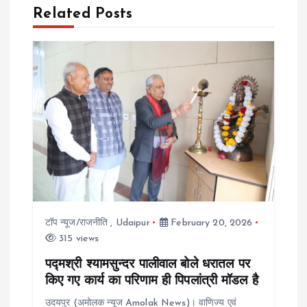
a
Related Posts
v
i
g
a
t
i
टॉप न्यूज/राजनीति
,
Udaipur
February 20, 2026
o
315 views
पद्मश्री श्यामसुन्दर पालीवाल बोले धरातल पर
n
किए गए कार्य का परिणाम ही पिपलांत्री मॉडल है
उदयपुर (अमोलक न्यूज Amolak News)। वाणिज्य एवं