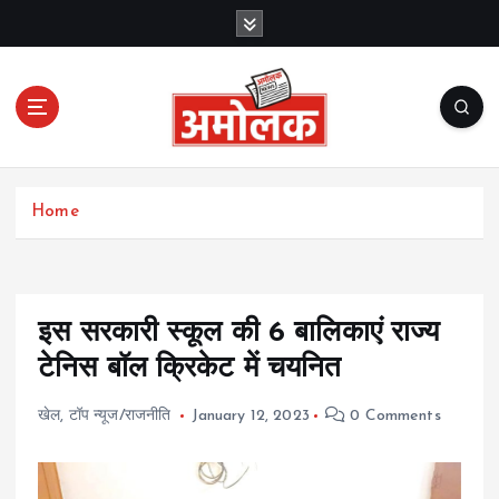
S
k
i
p
t
o
c
Amolak News
o
Home
n
t
e
n
t
इस सरकारी स्कूल की 6 बालिकाएं राज्य
टेनिस बॉल क्रिकेट में चयनित
खेल
,
टॉप न्यूज/राजनीति
January 12, 2023
0 Comments