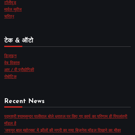
टॉलीवुड
मार्वल मूवीज
चरित्र
टेक & ऑटो
डिज़ाइन
वेब विकास
आर / वी प्रौद्योगिकी
रोबोटिक
Recent News
पद्मश्री श्यामसुन्दर पालीवाल बोले धरातल पर किए गए कार्य का परिणाम ही पिपलांत्री
मॉडल है
‘जयपुर बाल महोत्सव’ में झीलों की नगरी का नया बिज़नेस मॉडल दिखाने का मौका