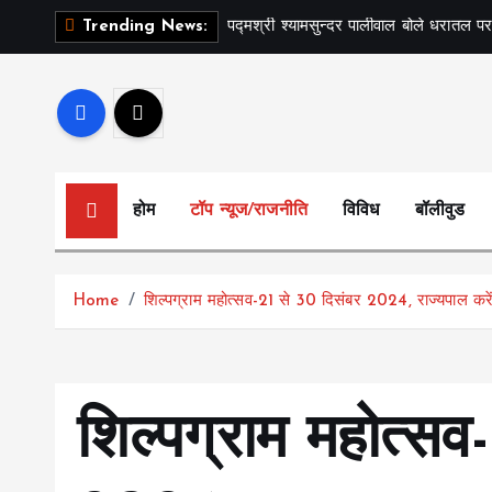
S
पद्मश्री श्यामसुन्दर पालीवाल बोले धरातल पर
Trending News:
k
i
p
t
o
c
होम
टॉप न्यूज/राजनीति
विविध
बॉलीवुड
o
n
t
Home
शिल्पग्राम महोत्सव-21 से 30 दिसंबर 2024, राज्यपाल करे
e
n
t
शिल्पग्राम महोत्सव