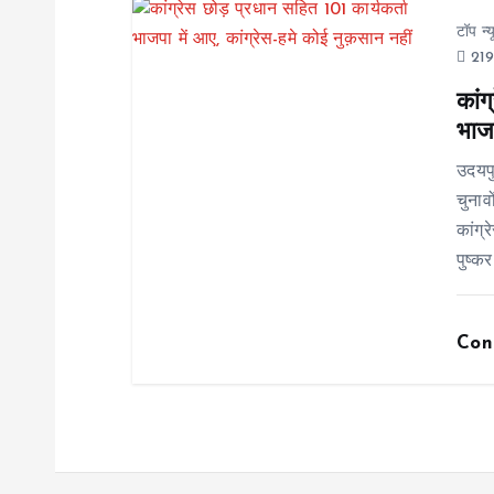
i
टॉप न्
o
219
कांग
n
भाजप
उदयप
चुनाव
कांग्
पुष्कर
Con