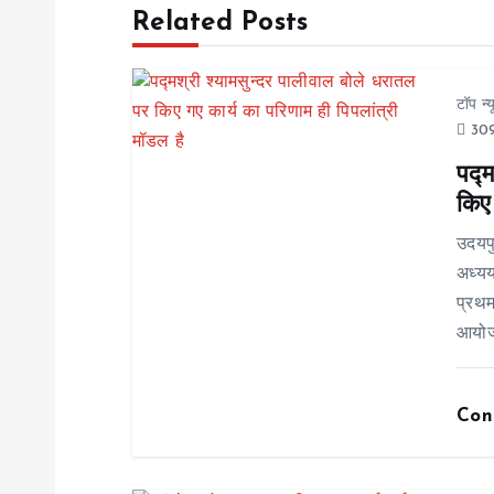
t
Related Posts
n
टॉप न्
a
309
पद्म
v
किए 
i
उदयप
अध्यय
g
प्रथम
आयोजन
a
Con
t