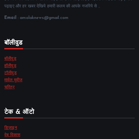
पढ़ाइए और हर खबर देखिये हमारी कलम की आपके नजरिये से ..
Email
: amolaknews@gmail.com
बॉलीवुड
बॉलीवुड
हॉलीवुड
टॉलीवुड
मार्वल मूवीज
चरित्र
टेक & ऑटो
डिज़ाइन
वेब विकास