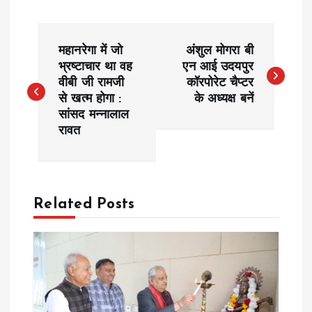
P
महानरेगा में जो
अंशुल मोगरा बी
o
भ्रष्टाचार था वह
एन आई उदयपुर
वीबी जी रामजी
कॉरपोरेट चैप्टर
से खत्म होगा :
के अध्यक्ष बनें
s
सांसद मन्नालाल
रावत
t
n
a
Related Posts
v
i
g