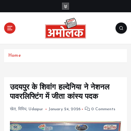
S
k
i
p
t
o
c
Amolak News
o
Home
n
t
e
n
t
उदयपुर के शिवांग हल्देनिया ने नेशनल
पावरलिफ्टिंग में जीता कांस्य पदक
खेल
,
विविध
,
Udaipur
January 24, 2026
0 Comments