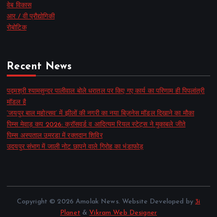
वेब विकास
आर / वी प्रौद्योगिकी
रोबोटिक
Recent News
पद्मश्री श्यामसुन्दर पालीवाल बोले धरातल पर किए गए कार्य का परिणाम ही पिपलांत्री
मॉडल है
‘जयपुर बाल महोत्सव’ में झीलों की नगरी का नया बिज़नेस मॉडल दिखाने का मौका
पिम्स मेवाड़ कप 2026: क्रॉसवर्ड व आदित्यम रियल स्टेट्स ने मुकाबले जीते
पिम्स अस्पताल उमरडा में रक्तदान शिविर
उदयपुर संभाग में जाली नोट छापने वाले गिरोह का भंडाफोड़
Copyright © 2026 Amolak News. Website Developed by
3i
Planet
&
Vikram Web Designer