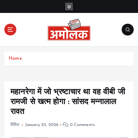
S
k
i
p
t
o
c
Amolak News
o
Home
n
t
e
n
t
महानरेगा में जो भ्रष्टाचार था वह वीबी जी
रामजी से खत्म होगा : सांसद मन्नालाल
रावत
विविध
January 23, 2026
0 Comments