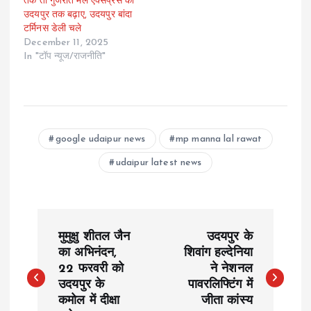
तक तो गुजरात मेल एक्सप्रेस को
उदयपुर तक बढ़ाए, उदयपुर बांदा
टर्मिनस डेली चले
December 11, 2025
In "टॉप न्यूज/राजनीति"
google udaipur news
mp manna lal rawat
udaipur latest news
P
मुमुक्षु शीतल जैन
उदयपुर के
o
का अभिनंदन,
शिवांग हल्देनिया
22 फरवरी को
ने नेशनल
उदयपुर के
पावरलिफ्टिंग में
s
कमोल में दीक्षा
जीता कांस्य