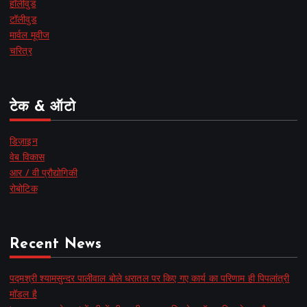
हॉलीवुड
टॉलीवुड
मार्वल मूवीज
चरित्र
टेक & ऑटो
डिज़ाइन
वेब विकास
आर / वी प्रौद्योगिकी
रोबोटिक
Recent News
पद्मश्री श्यामसुन्दर पालीवाल बोले धरातल पर किए गए कार्य का परिणाम ही पिपलांत्री
मॉडल है