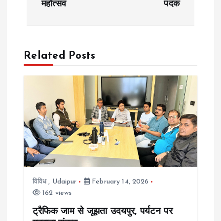
महोत्सव
पदक
t
n
a
Related Posts
v
i
g
a
t
विविध
,
Udaipur
February 14, 2026
162 views
i
ट्रैफिक जाम से जूझता उदयपुर, पर्यटन पर