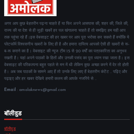
अगर आप कुछ बेहतरीन पढ़ना चाहते हैं या फिर अपने आसपास की, शहर की, जिले की,
राज्य की या देश से ही जुड़ी खबरें हर पल खंगालना चाहते हैं तो समझिए हम यही आप
तक पहुंचा रहे हैं।इस वेबसाइट की हर खबर पर आप पूरा भरोसा कर सकते हैं क्योंकि ये
प्लेटफॉर्म विश्वसनीय खबरों के लिए ही है और हमारा दायित्व आपको ऐसी ही खबरों से रू-
ब-रू कराने का है। वेबसाइट की न्यूज टीम 15 से 20 वर्षों का पत्रकारिता का अनुभव
रखती है। यहां अपने पाठकों के हितों और उनकी पसंद का पूरा ध्यान रखा जाता है। इस
वेबसाइट की परिकल्पना बहुत पहले से मन में थी लेकिन कुछ अच्छा करने में देर तो होती
है। अब जब पाठकों के सामने आए हैं तो उनके लिए लाए हैं बेहतरीन कंटेंट .. पढ़िए और
पढ़ाइए और हर खबर देखिये हमारी कलम की आपके नजरिये से ..
Email
: amolaknews@gmail.com
बॉलीवुड
बॉलीवुड