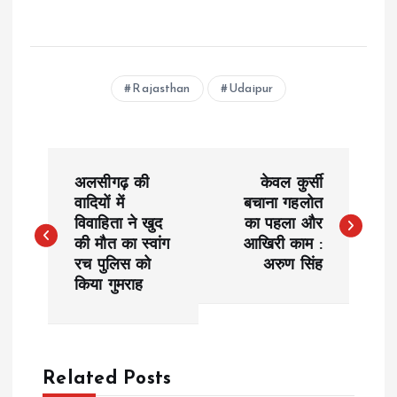
Rajasthan
Udaipur
P
अलसीगढ़ की
केवल कुर्सी
o
वादियों में
बचाना गहलोत
विवाहिता ने खुद
का पहला और
की मौत का स्वांग
आ​खिरी काम :
s
रच पुलिस को
अरुण सिंह
किया गुमराह
t
n
a
Related Posts