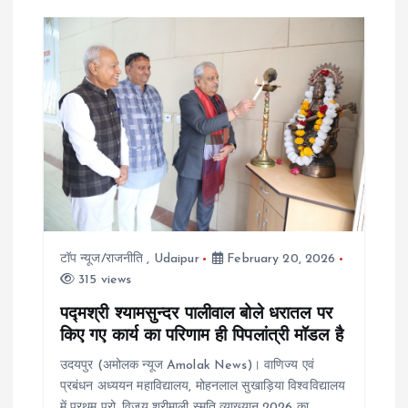
v
i
g
a
t
i
टॉप न्यूज/राजनीति
,
Udaipur
February 20, 2026
315 views
o
पद्मश्री श्यामसुन्दर पालीवाल बोले धरातल पर
किए गए कार्य का परिणाम ही पिपलांत्री मॉडल है
n
उदयपुर (अमोलक न्यूज Amolak News)। वाणिज्य एवं
प्रबंधन अध्ययन महाविद्यालय, मोहनलाल सुखाड़िया विश्वविद्यालय
में प्रथम प्रो. विजय श्रीमाली स्मृति व्याख्यान 2026 का