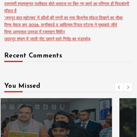
पद्मश्री श्यामसुन्दर पालीवाल बोले धरातल पर किए गए कार्य का परिणाम ही पिपलांत्री
मॉडल है
‘जयपुर बाल महोत्सव’ में झीलों की नगरी का नया बिज़नेस मॉडल दिखाने का मौका
पिम्स मेवाड़ कप 2026: क्रॉसवर्ड व आदित्यम रियल स्टेट्स ने मुकाबले जीते
पिम्स अस्पताल उमरडा में रक्तदान शिविर
उदयपुर संभाग में जाली नोट छापने वाले गिरोह का भंडाफोड़
Recent Comments
You Missed