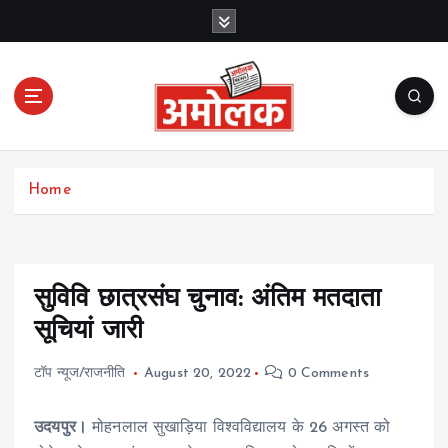
S
k
i
p
t
o
c
Amolak News
o
Home
n
t
e
n
t
सुविवि छात्रसंघ चुनाव: अंतिम मतदाता
सूचियां जारी
टॉप न्यूज/राजनीति
August 20, 2022
0 Comments
उदयपुर।
मोहनलाल सुखाड़िया विश्वविद्यालय के 26 अगस्त को