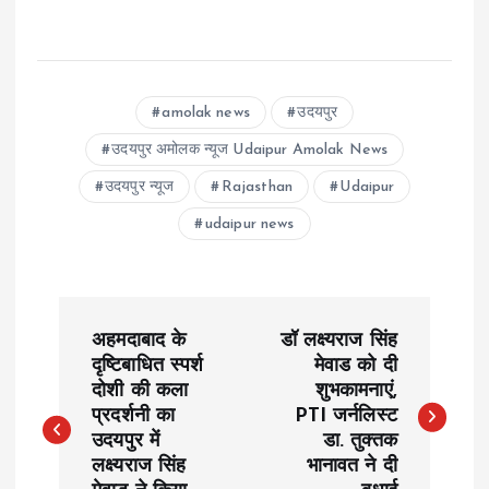
amolak news
उदयपुर
उदयपुर अमोलक न्यूज Udaipur Amolak News
उदयपुर न्यूज
Rajasthan
Udaipur
udaipur news
P
अहमदाबाद के
डॉ लक्ष्यराज सिंह
o
दृष्टिबाधित स्पर्श
मेवाड को दी
दोशी की कला
शुभकामनाएं,
प्रदर्शनी का
PTI जर्नलिस्ट
s
उदयपुर में
डा. तुक्तक
लक्ष्यराज सिंह
भानावत ने दी
t