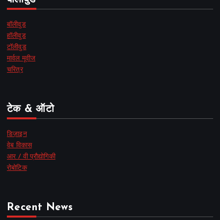
बॉलीवुड
हॉलीवुड
टॉलीवुड
मार्वल मूवीज
चरित्र
टेक & ऑटो
डिज़ाइन
वेब विकास
आर / वी प्रौद्योगिकी
रोबोटिक
Recent News