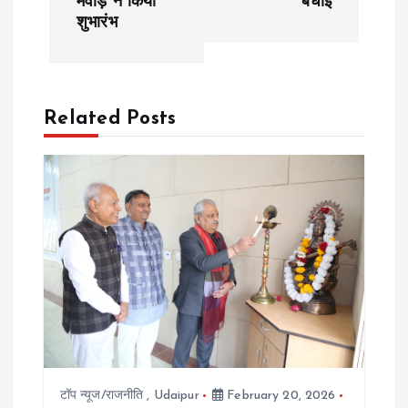
मेवाड़ ने किया
बधाई
शुभारंभ
n
a
Related Posts
v
i
g
a
t
i
o
टॉप न्यूज/राजनीति
,
Udaipur
February 20, 2026