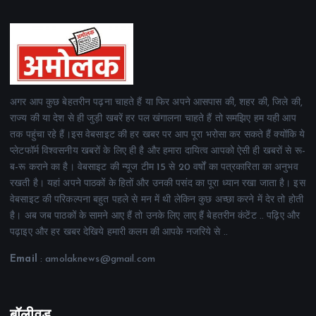
अगर आप कुछ बेहतरीन पढ़ना चाहते हैं या फिर अपने आसपास की, शहर की, जिले की,
राज्य की या देश से ही जुड़ी खबरें हर पल खंगालना चाहते हैं तो समझिए हम यही आप
तक पहुंचा रहे हैं।इस वेबसाइट की हर खबर पर आप पूरा भरोसा कर सकते हैं क्योंकि ये
प्लेटफॉर्म विश्वसनीय खबरों के लिए ही है और हमारा दायित्व आपको ऐसी ही खबरों से रू-
ब-रू कराने का है। वेबसाइट की न्यूज टीम 15 से 20 वर्षों का पत्रकारिता का अनुभव
रखती है। यहां अपने पाठकों के हितों और उनकी पसंद का पूरा ध्यान रखा जाता है। इस
वेबसाइट की परिकल्पना बहुत पहले से मन में थी लेकिन कुछ अच्छा करने में देर तो होती
है। अब जब पाठकों के सामने आए हैं तो उनके लिए लाए हैं बेहतरीन कंटेंट .. पढ़िए और
पढ़ाइए और हर खबर देखिये हमारी कलम की आपके नजरिये से ..
Email
: amolaknews@gmail.com
बॉलीवुड