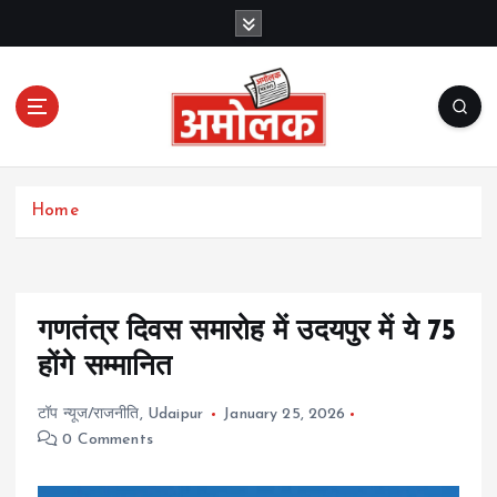
S
k
i
p
t
o
c
Amolak News
o
Home
n
t
e
n
t
गणतंत्र दिवस समारोह में उदयपुर में ये 75
होंगे सम्मानित
टॉप न्यूज/राजनीति
,
Udaipur
January 25, 2026
0 Comments