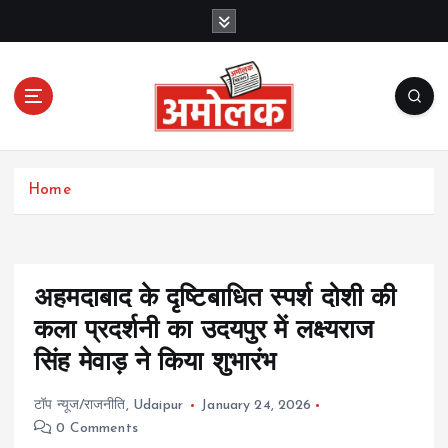
S
k
i
p
t
o
c
Amolak News
o
Home
n
t
e
n
t
अहमदाबाद के दृष्टिबाधित स्पर्श दोशी की
कला प्रदर्शनी का उदयपुर में लक्ष्यराज
सिंह मेवाड़ ने किया शुभारंभ
टॉप न्यूज/राजनीति
,
Udaipur
January 24, 2026
0 Comments