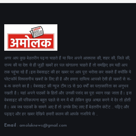
अगर आप कुछ बेहतरीन पढ़ना चाहते हैं या फिर अपने आसपास की, शहर की, जिले की,
राज्य की या देश से ही जुड़ी खबरें हर पल खंगालना चाहते हैं तो समझिए हम यही आप
तक पहुंचा रहे हैं।इस वेबसाइट की हर खबर पर आप पूरा भरोसा कर सकते हैं क्योंकि ये
प्लेटफॉर्म विश्वसनीय खबरों के लिए ही है और हमारा दायित्व आपको ऐसी ही खबरों से रू-
ब-रू कराने का है। वेबसाइट की न्यूज टीम 15 से 20 वर्षों का पत्रकारिता का अनुभव
रखती है। यहां अपने पाठकों के हितों और उनकी पसंद का पूरा ध्यान रखा जाता है। इस
वेबसाइट की परिकल्पना बहुत पहले से मन में थी लेकिन कुछ अच्छा करने में देर तो होती
है। अब जब पाठकों के सामने आए हैं तो उनके लिए लाए हैं बेहतरीन कंटेंट .. पढ़िए और
पढ़ाइए और हर खबर देखिये हमारी कलम की आपके नजरिये से ..
Email
: amolaknews@gmail.com