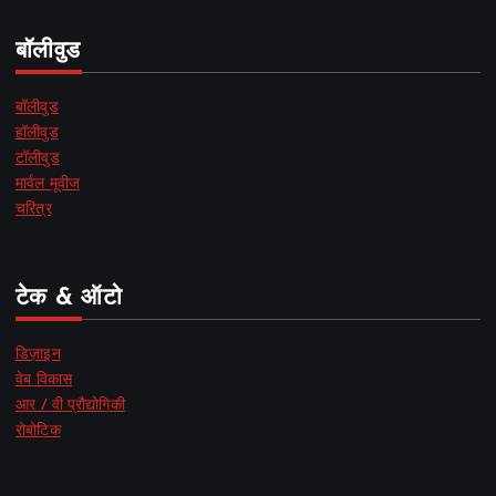
बॉलीवुड
बॉलीवुड
हॉलीवुड
टॉलीवुड
मार्वल मूवीज
चरित्र
टेक & ऑटो
डिज़ाइन
वेब विकास
आर / वी प्रौद्योगिकी
रोबोटिक