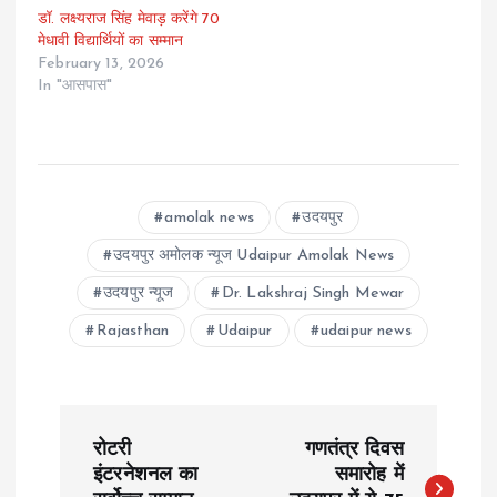
डॉ. लक्ष्यराज सिंह मेवाड़ करेंगे 70
मेधावी विद्यार्थियों का सम्मान
February 13, 2026
In "आसपास"
amolak news
उदयपुर
उदयपुर अमोलक न्यूज Udaipur Amolak News
उदयपुर न्यूज
Dr. Lakshraj Singh Mewar
Rajasthan
Udaipur
udaipur news
P
रोटरी
गणतंत्र दिवस
o
इंटरनेशनल का
समारोह में