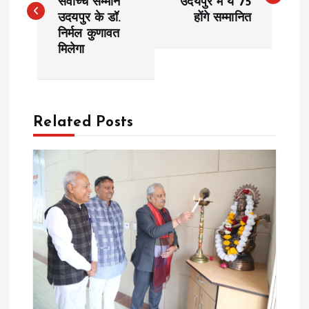
सर्वोच्च सम्मान
उदयपुर में ये 75
उदयपुर के डॉ.
होंगे सम्मानित
s
निर्मल कुणावत
मिलेगा
t
n
a
Related Posts
v
i
g
a
t